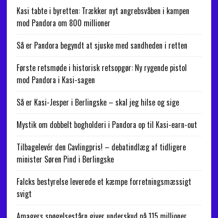
Kasi tabte i byretten: Trækker nyt angrebsvåben i kampen
mod Pandora om 800 millioner
Så er Pandora begyndt at sjuske med sandheden i retten
Første retsmøde i historisk retsopgør: Ny rygende pistol
mod Pandora i Kasi-sagen
Så er Kasi-Jesper i Berlingske – skal jeg hilse og sige
Mystik om dobbelt bogholderi i Pandora op til Kasi-earn-out
Tilbagelevér den Cavlingpris! – debatindlæg af tidligere
minister Søren Pind i Berlingske
Falcks bestyrelse leverede et kæmpe forretningsmæssigt
svigt
Amagers spøgelsestårn giver underskud på 115 millioner