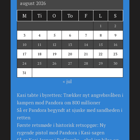
august 2026
M
Ti
O
To
F
L
S
1
2
3
4
5
6
7
8
9
10
11
12
13
14
15
16
17
18
19
20
21
22
23
24
25
26
27
28
29
30
31
« jul
Kasi tabte i byretten: Trækker nyt angrebsvåben i
kampen mod Pandora om 800 millioner
Så er Pandora begyndt at sjuske med sandheden i
retten
Første retsmøde i historisk retsopgør: Ny
rygende pistol mod Pandora i Kasi-sagen