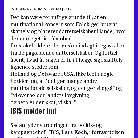
INDLÆG AF:
ADMIN
22. MAJ 2017
Der kan være fornuftige grunde til, at en
multinational koncern som
Falck
gør brug af
skattely og placerer datterselskaber i lande, hvor
der er meget lidt åbenhed
for stakeholdere, der ønsker indsigt i regnskaber
fra de pågældende datterselskaber. Og fortæl
åbent, hvad år sagen er til at lægge sig i skattely-
lignende steder som
Holland og Delaware i USA. Ikke blot i nogle
floskler om, at ”det gør mange andre
multinationale selskaber, og det gør vi også” og
”vi overholder landets lovgivning
og betaler den skat, vi skal.”
IBIS melder ind
Sådan lyder vurderingen fra politik- og
kampagnechef i IBIS,
Lars Koch
, i fortsættelsen