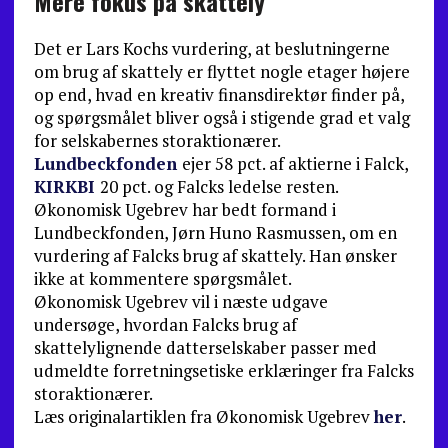
Mere fokus på skattely
Det er Lars Kochs vurdering, at beslutningerne
om brug af skattely er flyttet nogle etager højere
op end, hvad en kreativ finansdirektør finder på,
og spørgsmålet bliver også i stigende grad et valg
for selskabernes storaktionærer.
Lundbeckfonden
ejer 58 pct. af aktierne i Falck,
KIRKBI
20 pct. og Falcks ledelse resten.
Økonomisk Ugebrev har bedt formand i
Lundbeckfonden, Jørn Huno Rasmussen, om en
vurdering af Falcks brug af skattely. Han ønsker
ikke at kommentere spørgsmålet.
Økonomisk Ugebrev vil i næste udgave
undersøge, hvordan Falcks brug af
skattelylignende datterselskaber passer med
udmeldte forretningsetiske erklæringer fra Falcks
storaktionærer.
Læs originalartiklen fra Økonomisk Ugebrev
her
.