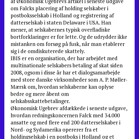
af Økonomisk Ugebrevs artikel i seneste udgave
om Falcks placering af holding selskaber i
postboksselskab i Holland og registrering af
datterselskab i staten Delaware i USA. Han
mener, at selskabernes typisk overfladiske
bortforklaringer er for lette. Og de udrydder ikke
mistanken om forsøg på fusk, når man etablerer
sig i de omdiskuterede skattely.
IBIS er en organisation, der har arbejdet med
multinationale selskabers betaling af skat siden
2008, ogsom i disse år har et dialogsamarbejde
med store danske virksomheder som A. P. Møller-
Mærsk om, hvordan selskaberne kan oplyse
bedre og mere åbent om
selskabsskattebetalinger.
Økonomisk Ugebrev afdækkede i seneste udgave,
hvordan redningskoncernen Falck med 34.000
ansatte og med flere end 200 datterselskaber i
Nord- og Sydamerika opererer fra et
holdingselskab i en postboks i Holland og et