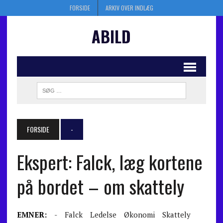
FORSIDE
ARKIV OVER INDLÆG
ABILD
FORSIDE
-
Ekspert: Falck, læg kortene
på bordet – om skattely
EMNER:
-
Falck
Ledelse
Økonomi
Skattely