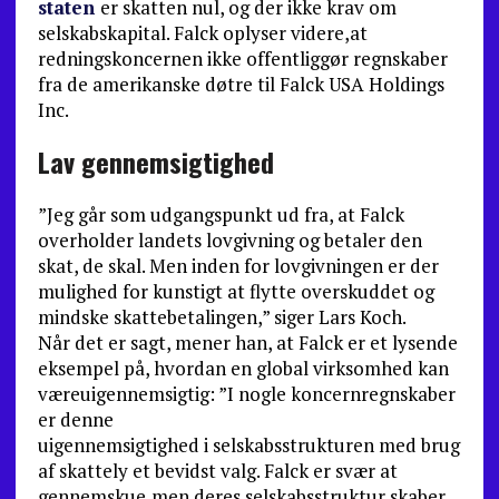
staten
er skatten nul, og der ikke krav om
selskabskapital. Falck oplyser videre,at
redningskoncernen ikke offentliggør regnskaber
fra de amerikanske døtre til Falck USA Holdings
Inc.
Lav gennemsigtighed
”Jeg går som udgangspunkt ud fra, at Falck
overholder landets lovgivning og betaler den
skat, de skal. Men inden for lovgivningen er der
mulighed for kunstigt at flytte overskuddet og
mindske skattebetalingen,” siger Lars Koch.
Når det er sagt, mener han, at Falck er et lysende
eksempel på, hvordan en global virksomhed kan
væreuigennemsigtig: ”I nogle koncernregnskaber
er denne
uigennemsigtighed i selskabsstrukturen med brug
af skattely et bevidst valg. Falck er svær at
gennemskue,men deres selskabsstruktur skaber