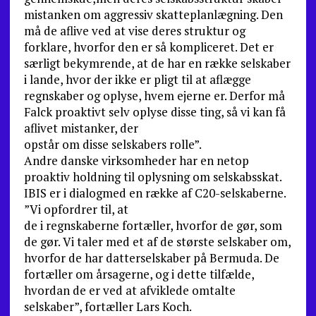
mistanken om aggressiv skatteplanlægning. Den
må de aflive ved at vise deres struktur og
forklare, hvorfor den er så kompliceret. Det er
særligt bekymrende, at de har en række selskaber
i lande, hvor der ikke er pligt til at aflægge
regnskaber og oplyse, hvem ejerne er. Derfor må
Falck proaktivt selv oplyse disse ting, så vi kan få
aflivet mistanker, der
opstår om disse selskabers rolle”.
Andre danske virksomheder har en netop
proaktiv holdning til oplysning om selskabsskat.
IBIS er i dialogmed en række af C20-selskaberne.
”Vi opfordrer til, at
de i regnskaberne fortæller, hvorfor de gør, som
de gør. Vi taler med et af de største selskaber om,
hvorfor de har datterselskaber på Bermuda. De
fortæller om årsagerne, og i dette tilfælde,
hvordan de er ved at afviklede omtalte
selskaber”, fortæller Lars Koch.