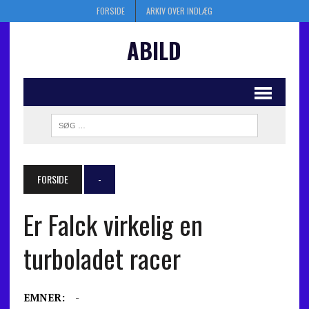
FORSIDE
ARKIV OVER INDLÆG
ABILD
FORSIDE
-
Er Falck virkelig en
turboladet racer
EMNER:
-