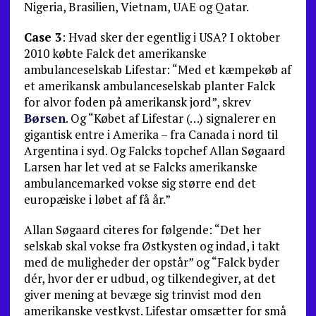
Nigeria, Brasilien, Vietnam, UAE og Qatar.
Case 3
: Hvad sker der egentlig i USA? I oktober
2010 købte Falck det amerikanske
ambulanceselskab Lifestar: “Med et kæmpekøb af
et amerikansk ambulanceselskab planter Falck
for alvor foden på amerikansk jord”, skrev
Børsen
. Og “Købet af Lifestar (…) signalerer en
gigantisk entre i Amerika – fra Canada i nord til
Argentina i syd. Og Falcks topchef Allan Søgaard
Larsen har let ved at se Falcks amerikanske
ambulancemarked vokse sig større end det
europæiske i løbet af få år.”
Allan Søgaard citeres for følgende: “Det her
selskab skal vokse fra Østkysten og indad, i takt
med de mulig­heder der opstår” og “Falck byder
dér, hvor der er udbud, og tilkendegiver, at det
giver mening at bevæge sig trin­vist mod den
amerikanske vestkyst. Lifestar omsætter for små