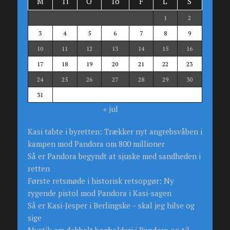
M
Ti
O
To
F
L
S
1
2
3
4
5
6
7
8
9
10
11
12
13
14
15
16
17
18
19
20
21
22
23
24
25
26
27
28
29
30
31
« jul
Kasi tabte i byretten: Trækker nyt angrebsvåben i
kampen mod Pandora om 800 millioner
Så er Pandora begyndt at sjuske med sandheden i
retten
Første retsmøde i historisk retsopgør: Ny
rygende pistol mod Pandora i Kasi-sagen
Så er Kasi-Jesper i Berlingske – skal jeg hilse og
sige