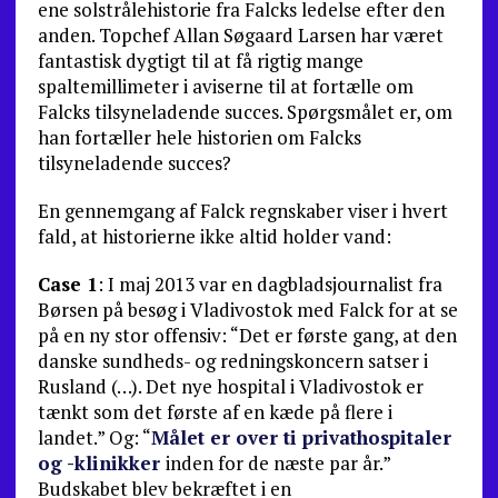
ene solstrålehi­storie fra Falcks ledelse efter den
anden. Topchef Allan Søgaard Larsen har været
fantastisk dygtigt til at få rigtig mange
spaltemillimeter i aviserne til at fortælle om
Falcks tilsyneladende succes. Spørgsmålet er, om
han fortæller hele historien om Falcks
tilsyneladende succes?
En gennemgang af Falck regnskaber viser i hvert
fald, at historierne ikke altid holder vand:
Case 1
: I maj 2013 var en dagbladsjournalist fra
Bør­sen på besøg i Vladivostok med Falck for at se
på en ny stor offensiv: “Det er første gang, at den
danske sund­heds- og redningskoncern satser i
Rusland (…). Det nye hospital i Vladivostok er
tænkt som det første af en kæde på flere i
landet.” Og: “
Målet er over ti privathospita­
ler
og -klinikker
inden for de næste par år.”
Budskabet blev bekræftet i en