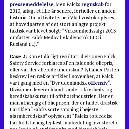
pressemeddelelse
. Men Falcks
regnskab
for
2013, aflagt et lille år senere, fortæller en anden
historie. Om aktiviteterne i Vladivostok oplyses,
at hovedparten af det stort anlagte projekt
faktisk var blevet solgt: “Virksomhedssalg i 2013
omfatter Falck Medical Vladivostok LLC i
Rusland (…).”
Case 2:
Kan et dårligt resultat i divisionen Falck
Safety Service forklares af en faldende oliepris,
eller var der al­lerede underskud? Jyllands-Posten
beskrev i en række artikler i november, at Falck
var i gang med en “Dyr udenlandsk
offensiv
“.
Divisionen leverer blandt andet sikkerheds- og
beredskabskurser til offshoreindustrien. Her er
man afhængig af olieprisen, der er faldet drastisk.
I artiklen “Falcks sorte satsning i højeste
alarmberedskab” oplyses, at “Falcks topledelse
har fuldstændig fejllæst markedet og investeret i