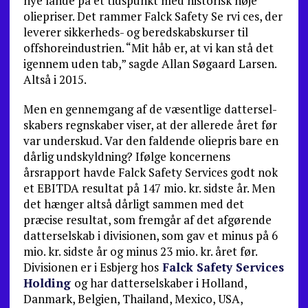
nye lande på et tidspunkt med historisk høje
oliepriser. Det rammer Falck Safety Se rvi ces, der
leverer sikkerheds- og beredskabskurser til
offshore­industrien. “Mit håb er, at vi kan stå det
igennem uden tab,” sagde Allan Søgaard Larsen.
Altså i 2015.
Men en gennemgang af de væsentlige dattersel­
skabers regnskaber viser, at der allerede året før
var underskud. Var den faldende oliepris bare en
dårlig undskyldning? Ifølge koncernens
årsrapport havde Falck Safety Services godt nok
et EBITDA resultat på 147 mio. kr. sidste år. Men
det hænger altså dårligt sammen med det
præcise resultat, som fremgår af det afgørende
datterselskab i divisionen, som gav et minus på 6
mio. kr. sidste år og minus 23 mio. kr. året før.
Divisionen er i Esbjerg hos
Falck Safety Services
Holding
og har datterselskaber i Holland,
Danmark, Belgien, Thailand, Mexico, USA,