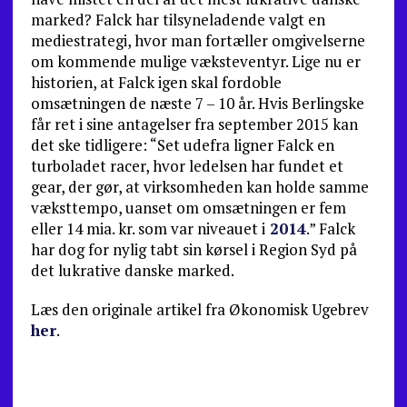
marked? Falck har tilsyneladende valgt en
mediestrategi, hvor man fortæller omgivelserne
om kommende mulige vækste­ventyr. Lige nu er
historien, at Falck igen skal fordoble
omsætningen de næste 7 – 10 år. Hvis Berlingske
får ret i sine antagelser fra september 2015 kan
det ske tidli­gere: “Set udefra ligner Falck en
turboladet racer, hvor ledelsen har fundet et
gear, der gør, at virksomheden kan holde samme
væksttempo, uanset om omsætnin­gen er fem
eller 14 mia. kr. som var niveauet i
2014
.” Falck
har dog for nylig tabt sin kørsel i Region Syd på
det lukrative danske marked.
Læs den originale artikel fra Økonomisk Ugebrev
her
.