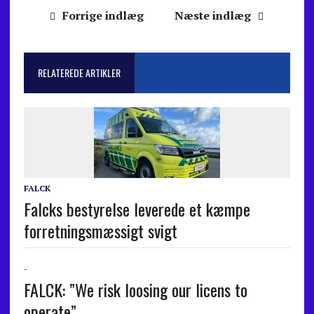
Forrige indlæg
Næste indlæg
RELATEREDE ARTIKLER
FALCK
Falcks bestyrelse leverede et kæmpe
forretningsmæssigt svigt
-
FALCK: ”We risk loosing our licens to
operate”