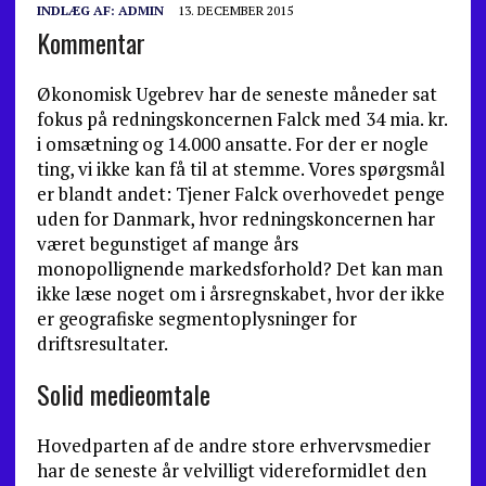
INDLÆG AF:
ADMIN
13. DECEMBER 2015
Kommentar
Økonomisk Ugebrev har de seneste måneder sat
fokus på redningskoncernen Falck med 34 mia. kr.
i omsæt­ning og 14.000 ansatte. For der er nogle
ting, vi ikke kan få til at stemme. Vores spørgsmål
er blandt andet: Tje­ner Falck overhovedet penge
uden for Danmark, hvor redningskoncernen har
været begunstiget af mange års
monopollignende markedsforhold? Det kan man
ikke læse noget om i årsregnskabet, hvor der ikke
er geogra­fiske segmentoplysninger for
driftsresultater.
Solid medieomtale
Hovedparten af de andre store erhvervsmedier
har de seneste år velvilligt videreformidlet den