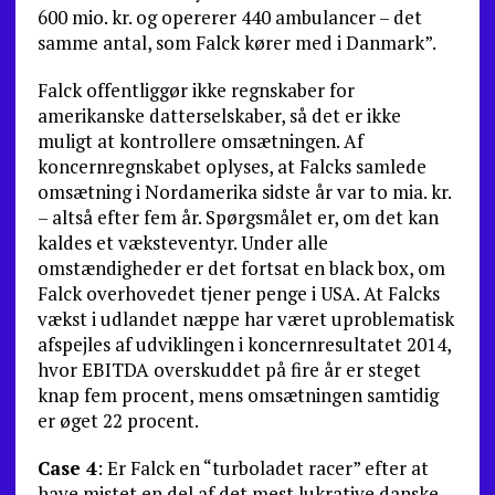
600 mio. kr. og opererer 440 ambulancer – det
samme antal, som Falck kører med i Danmark”.
Falck offentliggør ikke regnskaber for
amerikanske datterselskaber, så det er ikke
muligt at kontrollere om­sætningen. Af
koncernregnskabet oplyses, at Falcks sam­lede
omsætning i Nordamerika sidste år var to mia. kr.
– altså efter fem år. Spørgsmålet er, om det kan
kaldes et væksteventyr. Under alle
omstændigheder er det fortsat en black box, om
Falck overhovedet tjener penge i USA. At Falcks
vækst i udlandet næppe har været uproble­matisk
afspejles af udviklingen i koncernresultatet 2014,
hvor EBITDA overskuddet på fire år er steget
knap fem procent, mens omsætningen samtidig
er øget 22 procent.
Case 4
: Er Falck en “turboladet racer” efter at
have mistet en del af det mest lukrative danske