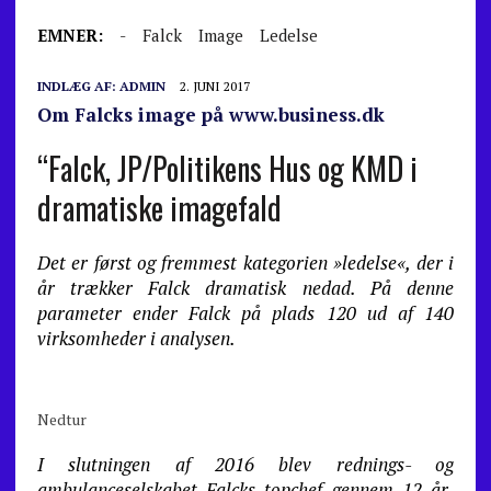
EMNER:
-
Falck
Image
Ledelse
INDLÆG AF:
ADMIN
2. JUNI 2017
Om Falcks image på www.business.dk
“Falck, JP/Politikens Hus og KMD i
dramatiske imagefald
Det er først og fremmest kategorien »ledelse«, der i
år trækker Falck dramatisk nedad. På denne
parameter ender Falck på plads 120 ud af 140
virksomheder i analysen.
Nedtur
I slutningen af 2016 blev rednings- og
ambulanceselskabet Falcks topchef gennem 12 år,