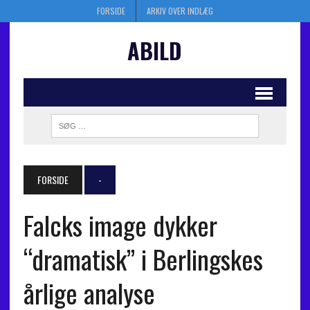
FORSIDE
ARKIV OVER INDLÆG
ABILD
FORSIDE
-
Falcks image dykker
“dramatisk” i Berlingskes
årlige analyse