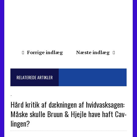
Forrige indlæg
Næste indlæg
RELATEREDE ARTIKLER
-
Hård kri­tik af dæk­nin­gen af hvid­va­sk­sa­gen:
Må­ske skul­le Bruun & Hjej­le have haft Cav­
lin­gen?