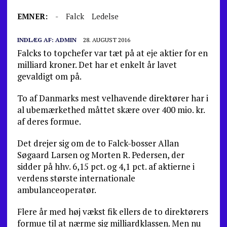
EMNER:
-
Falck
Ledelse
INDLÆG AF:
ADMIN
28. AUGUST 2016
Falcks to topchefer var tæt på at eje aktier for en
milliard kroner. Det har et enkelt år lavet
gevaldigt om på.
To af Danmarks mest velhavende direktører har i
al ubemærkethed måttet skære over 400 mio. kr.
af deres formue.
Det drejer sig om de to Falck-bosser Allan
Søgaard Larsen og Morten R. Pedersen, der
sidder på hhv. 6,15 pct. og 4,1 pct. af aktierne i
verdens største internationale
ambulanceoperatør.
Flere år med høj vækst fik ellers de to direktørers
formue til at nærme sig milliardklassen. Men nu