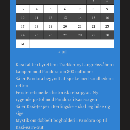
1
2
3
4
5
6
7
8
9
10
11
12
13
14
15
16
17
18
19
20
21
22
23
24
25
26
27
28
29
30
31
« jul
Kasi tabte i byretten: Trækker nyt angrebsvåben i
kampen mod Pandora om 800 millioner
Så er Pandora begyndt at sjuske med sandheden i
retten
Første retsmøde i historisk retsopgør: Ny
rygende pistol mod Pandora i Kasi-sagen
Så er Kasi-Jesper i Berlingske – skal jeg hilse og
sige
Mystik om dobbelt bogholderi i Pandora op til
Kasi-earn-out