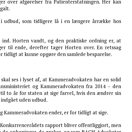
er over afgørelser fra Patienterstatningen. Her kan
galt.
 i udbud, som tidligere lå i en længere årrække hos
ind. Horten vandt, og den praktiske ordning er, at
 til ende, derefter tager Horten over. En retssag
 for tidligt at kunne opgøre den samlede besparelse.
, skal ses i lyset af, at Kammeradvokaten har en solid
nansministeriet og Kammeradvokaten fra 2014 – den
il to år for staten at sige farvel, hvis den ændrer sin
ev indgået uden udbud.
Kammeradvokaten ender, er for tidligt at sige.
 Konkurrencerådets rapport bliver offentliggjort, men
 få de oplysninger, de ønsker, og som BACH Advokater