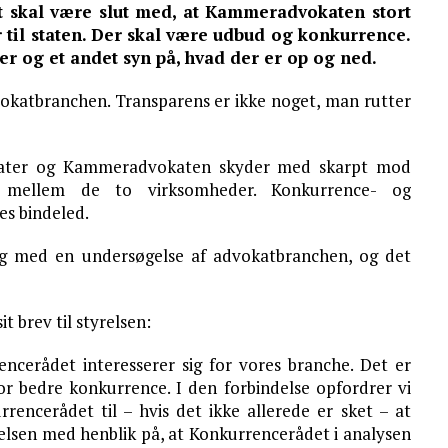
et skal være slut med, at Kammeradvokaten stort
er til staten. Der skal være udbud og konkurrence.
 og et andet syn på, hvad der er op og ned.
advokatbranchen. Transparens er ikke noget, man rutter
okater og Kammeradvokaten skyder med skarpt mod
e mellem de to virksomheder. Konkurrence- og
es bindeled.
ang med en undersøgelse af advokatbranchen, og det
t brev til styrelsen:
encerådet interesserer sig for vores branche. Det er
or bedre konkurrence. I den forbindelse opfordrer vi
encerådet til – hvis det ikke allerede er sket – at
sen med henblik på, at Konkurrencerådet i analysen