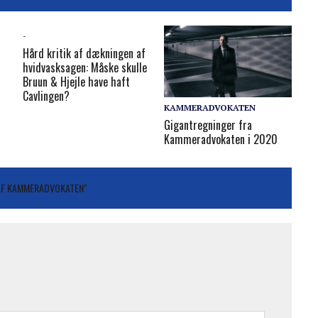
-
Hård kri­tik af dæk­nin­gen af
hvid­va­sk­sa­gen: Må­ske skul­le
Bruun & Hjej­le have haft
Cav­lin­gen?
KAMMERADVOKATEN
Gigantregninger fra
Kammeradvokaten i 2020
 AF KAMMERADVOKATEN"