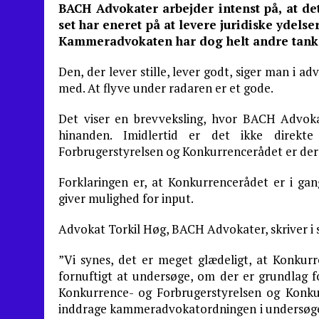
BACH Advokater arbejder intenst på, at d
set har eneret på at levere juridiske ydels
Kammeradvokaten har dog helt andre tanker
Den, der lever stille, lever godt, siger man i 
med. At flyve under radaren er et gode.
Det viser en brevveksling, hvor BACH Adv
hinanden. Imidlertid er det ikke direkt
Forbrugerstyrelsen og Konkurrencerådet er der
Forklaringen er, at Konkurrencerådet er i g
giver mulighed for input.
Advokat Torkil Høg, BACH Advokater, skriver i si
”Vi synes, det er meget glædeligt, at Konkurr
fornuftigt at undersøge, om der er grundlag f
Konkurrence- og Forbrugerstyrelsen og Konkurr
inddrage kammeradvokatordningen i undersøgel