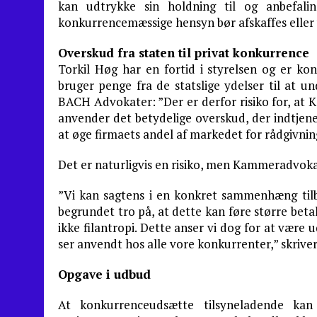
kan udtrykke sin holdning til og anbefal
konkurrencemæssige hensyn bør afskaffes eller 
Overskud fra staten til privat konkurrence
Torkil Høg har en fortid i styrelsen og er 
bruger penge fra de statslige ydelser til at 
BACH Advokater: ”Der er derfor risiko for, at
anvender det betydelige overskud, der indtjene
at øge firmaets andel af markedet for rådgivning
Det er naturligvis en risiko, men Kammeradvokate
”Vi kan sagtens i en konkret sammenhæng tilb
begrundet tro på, at dette kan føre større bet
ikke filantropi. Dette anser vi dog for at være
ser anvendt hos alle vore konkurrenter,” skriv
Opgave i udbud
At konkurrenceudsætte tilsyneladende ka