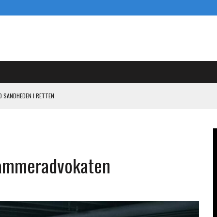
D SANDHEDEN I RETTEN
ENDE PISTOL MOD PANDORA I KASI-SAGEN
 OG SIGE
L KASI-EARN-OUT
Kammeradvokaten
N I KAMPEN MOD PANDORA OM 800 MILLIONER