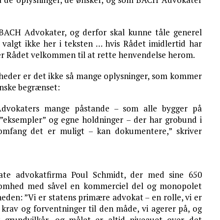
 BACH Advokater, og derfor skal kunne tåle generel
valgt ikke her i teksten … hvis Rådet imidlertid har
er Rådet velkommen til at rette henvendelse herom.
heder er det ikke så mange oplysninger, som kommer
nske begrænset:
Advokaters mange påstande – som alle bygger på
 ”eksempler” og egne holdninger – der har grobund i
 omfang det er muligt – kan dokumentere,” skriver
ate advokatfirma Poul Schmidt, der med sine 650
ksomhed med såvel en kommerciel del og monopolet
den: ”Vi er statens primære advokat – en rolle, vi er
e krav og forventninger til den måde, vi agerer på, og
t grundvilkår, og målet er altid niveauet over det