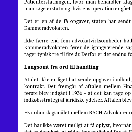
Patienterstatningen, hvor man behandler klag
man søge erstatning, hvis ens operation er gået 
Det er en af de få opgaver, staten har sendt
Kammeradvokaten.
Ikke færre end fem advokatvirksomheder bød 
Kammeradvokaten fører de igangværende sager
tager typisk tre til fire år. Derfor er det endnu
Langsomt fra ord til handling
At det ikke er ligetil at sende opgaver i udbud
kontrakt. Det fremgår af aftalen mellem Fi
første blev indgået i 1936 – at det kan tage op t
indkøbsstrategi af juridiske ydelser. Aftalen bl
Hvordan slagsmålet mellem BACH Advokater og 
Det har ikke været muligt at få oplyst, hvornår
det er åbenlyst, at rådet har mulighed for at