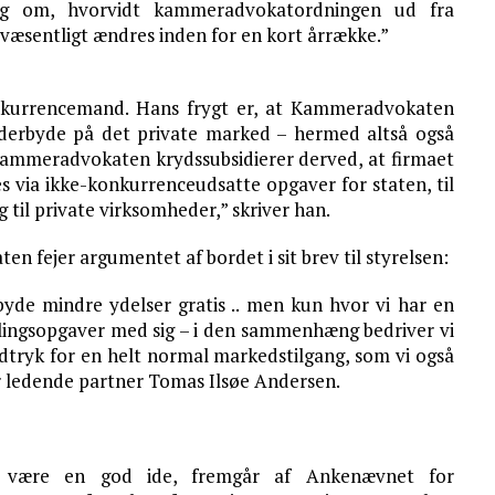
ing om, hvorvidt kammeradvokatordningen ud fra
væsentligt ændres inden for en kort årrække.”
konkurrencemand. Hans frygt er, at Kammeradvokaten
underbyde på det private marked – hermed altså også
 Kammeradvokaten krydssubsidierer derved, at firmaet
s via ikke-konkurrenceudsatte opgaver for staten, til
 til private virksomheder,” skriver han.
n fejer argumentet af bordet i sit brev til styrelsen:
yde mindre ydelser gratis .. men kun hvor vi har en
alingsopgaver med sig – i den sammenhæng bedriver vi
 udtryk for en helt normal markedstilgang, som vi også
er ledende partner Tomas Ilsøe Andersen.
n være en god ide, fremgår af Ankenævnet for