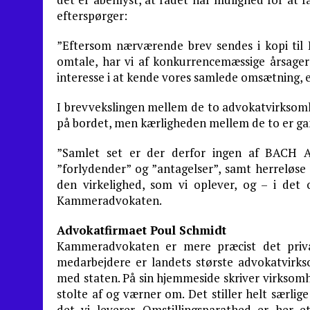
efterspørger:
”Eftersom nærværende brev sendes i kopi til
omtale, har vi af konkurrencemæssige årsager 
interesse i at kende vores samlede omsætning, 
I brevvekslingen mellem de to advokatvirksom
på bordet, men kærligheden mellem de to er ga
”Samlet set er der derfor ingen af BACH 
”forlydender” og ”antagelser”, samt herreløse
den virkelighed, som vi oplever, og – i det
Kammeradvokaten.
Advokatfirmaet Poul Schmidt
Kammeradvokaten er mere præcist det priv
medarbejdere er landets største advokatvir
med staten. På sin hjemmeside skriver virksomhe
stolte af og værner om. Det stiller helt særlig
det vi leverer. Omstillingsparathed er her e