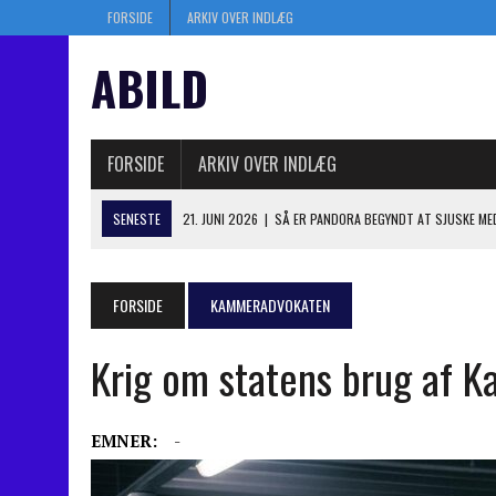
FORSIDE
ARKIV OVER INDLÆG
ABILD
FORSIDE
ARKIV OVER INDLÆG
SENESTE
21. JUNI 2026
|
SÅ ER PANDORA BEGYNDT AT SJUSKE ME
10. JUNI 2026
|
FØRSTE RETSMØDE I HISTORISK RETSOPGØR: NY RYG
13. JANUAR 2025
|
SÅ ER KASI-JESPER I BERLINGSKE – SKAL JEG HILSE
FORSIDE
KAMMERADVOKATEN
6. JANUAR 2025
|
MYSTIK OM DOBBELT BOGHOLDERI I PANDORA OP TI
Krig om statens brug af 
4. JULI 2026
|
KASI TABTE I BYRETTEN: TRÆKKER NYT ANGREBSVÅBE
EMNER:
-