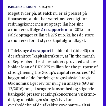
INDLÆG AF:
ADMIN
6. MAJ 2016
Meget tyder på, at Falck nu er så presset på
finanserne, at det har været nødvendigt for
redningskoncernen at optage lån hos sine
aktionærer. Ifølge
årsrapporten
for 2015 har
Falck optaget et lån på 275 mio. kr. hos de store
aktionærer for at styrke kapitalgrundlaget.
I Falcks nye
årsrapport
hedder det (side 40) un­
der afsnittet “kapitalstruktur”, at “in the month
of September, the shareholders provided a share-
holder loan of DKK 275 million for the purpose of
strengthening the Group’s capital resources.” På
baggrund af de foreløbige regnskabstal bragte
Økonomisk Ugebrev for nylig en analyse (ØU nr.
13/2016) om, at svagere lønsomhed og stigende
bankgæld presser redningskoncernens vækstmo­
del, og udviklingen sår også tvivl om
overholdelse af de såkaldte covenants – altså