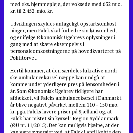
med eks. hjemmepleje, der voksede med 632 mio.
kr. til 2.452. mio. kr.
Udviklingen skyldes antageligt opstartsomkost­
ninger, men Falck skal forbedre sin lønsomhed,
og er ifølge Økonomisk Ugebrevs oplysninger i
gang med at skære eksempelvis i
personaleomkostnin­gerne på hovedkvarteret på
Polititorvet.
Hertil kommer, at den særdeles lukrative nordi­
ske ambulancekørsel næppe kan undgå at
komme under yderligere pres på lønsomheden i
år. Som Økonomisk Ugebrev tidligere har
afdækket, vil Falcks ambulancekørsel i Danmark i
år blive nega­tivt påvirket mellem 110 – 150 mio.
kr. pga. Falcks lavere priser på Sjælland og, at
Falck har mistet sin kørsel i Region Syddanmark.
(ØU nr. 11/2015). Det kan muligvis hjælpe, at der
kan være synergier ved, at Falck i april købte den