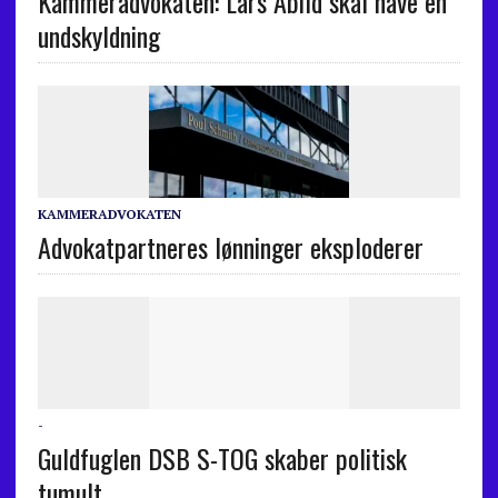
Kammeradvokaten: Lars Abild skal have en
undskyldning
KAMMERADVOKATEN
Advokatpartneres lønninger eksploderer
-
Guldfuglen DSB S-TOG skaber politisk
tumult