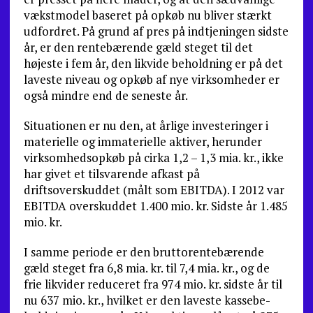
vækstmodel baseret på opkøb nu bliver stærkt
udfordret. På grund af pres på indtjeningen sidste
år, er den rentebærende gæld steget til det
højeste i fem år, den likvide beholdning er på det
laveste niveau og opkøb af nye virksomheder er
også mindre end de seneste år.
Situationen er nu den, at årlige investeringer i
materielle og immaterielle aktiver, herunder
virk­somhedsopkøb på cirka 1,2 – 1,3 mia. kr., ikke
har givet et tilsvarende afkast på
driftsoverskuddet (målt som EBITDA). I 2012 var
EBITDA overskuddet 1.400 mio. kr. Sidste år 1.485
mio. kr.
I samme periode er den bruttorentebærende
gæld steget fra 6,8 mia. kr. til 7,4 mia. kr., og de
frie likvider reduceret fra 974 mio. kr. sidste år til
nu 637 mio. kr., hvilket er den laveste kassebe­