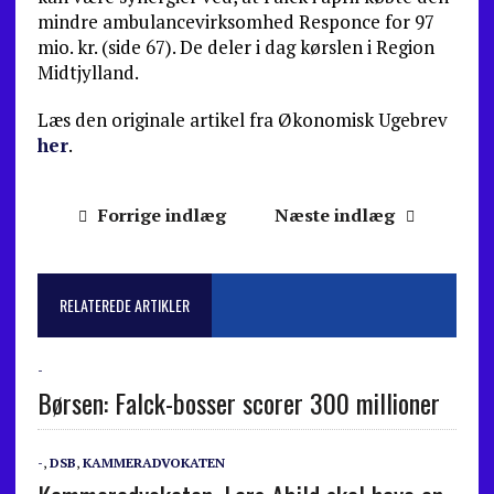
mindre ambulancevirksom­hed Responce for 97
mio. kr. (side 67). De deler i dag kørslen i Region
Midtjylland.
Læs den originale artikel fra Økonomisk Ugebrev
her
.
Forrige indlæg
Næste indlæg
RELATEREDE ARTIKLER
-
Børsen: Falck-bosser scorer 300 millioner
-
,
DSB
,
KAMMERADVOKATEN