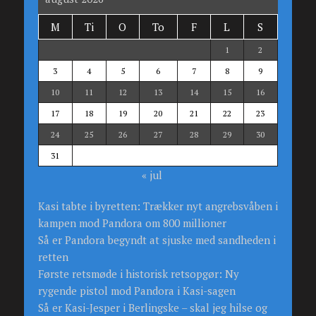
M
Ti
O
To
F
L
S
1
2
3
4
5
6
7
8
9
10
11
12
13
14
15
16
17
18
19
20
21
22
23
24
25
26
27
28
29
30
31
« jul
Kasi tabte i byretten: Trækker nyt angrebsvåben i
kampen mod Pandora om 800 millioner
Så er Pandora begyndt at sjuske med sandheden i
retten
Første retsmøde i historisk retsopgør: Ny
rygende pistol mod Pandora i Kasi-sagen
Så er Kasi-Jesper i Berlingske – skal jeg hilse og