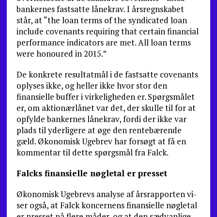
bankernes fastsatte lånekrav. I årsregnskabet
står, at “the loan terms of the syndicated loan
include covenants requiring that certain financial
performance indicators are met. All loan terms
were honoured in 2015.”
De konkrete resultatmål i de fastsatte covenants
oplyses ikke, og heller ikke hvor stor den
finansiel­le buffer i virkeligheden er. Spørgsmålet
er, om aktionærlånet var det, der skulle til for at
opfylde bankernes lånekrav, fordi der ikke var
plads til yderligere at øge den rentebærende
gæld. Øko­nomisk Ugebrev har forsøgt at få en
kommentar til dette spørgsmål fra Falck.
Falcks finansielle nøgletal er presset
Økonomisk Ugebrevs analyse af årsrapporten vi­
ser også, at Falck koncernens finansielle nøgletal
er presset på flere måder, og at den sædvanlige