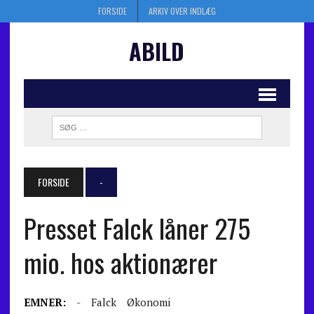
FORSIDE
ARKIV OVER INDLÆG
ABILD
FORSIDE
-
Presset Falck låner 275
mio. hos aktionærer
EMNER:
-
Falck
Økonomi