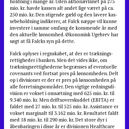
holdning i mange år. Uden aktionærlånet på 275
mio. kr. havde kassen alt andet lige været på ca.
250 mio. kr. Den stigende gæld og den lavere kas­
sebeholdning indikerer, at Falck næppe vil kunne
investere i samme omfang de kommende år med
den aktuelle lønsomhed. Økonomisk Ugebrev har
søgt at få Falcks syn på dette.
Falck oplyser i regnskabet, at der er træknings­
rettigheder i banken. Men det vides ikke, om
trækningsrettighederne begrænses af eventuelle
covenants ved fortsat pres på lønsomheden. Delt
op i divisioner er der er pres på lønsomheden på
alle forretningsområder. Den vigtige redningsdi­
vision er vokset i omsætning med 625 mio. kr. til
9.340 mio. kr. Men driftsoverskuddet (EBITA) er
faldet med 27 mio. kr. til 525 mio. kr. Assistance er
vokset marginalt til 3.162 mio. kr. Resultatet faldt
med 18 mio. kr. til 290 mio. kr. Det store dyr i
åbenbaringen i disse år er divisionen Healthcare