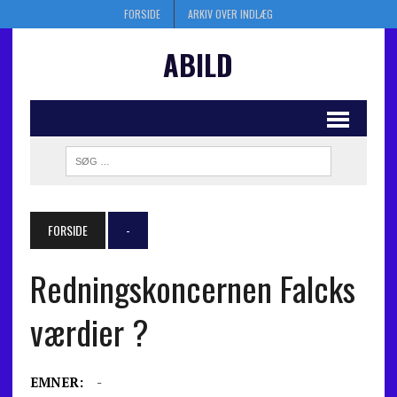
FORSIDE
ARKIV OVER INDLÆG
ABILD
FORSIDE
-
Redningskoncernen Falcks
værdier ?
EMNER:
-