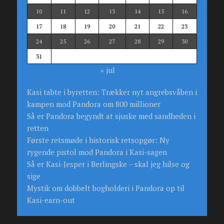
10
11
12
13
14
15
16
17
18
19
20
21
22
23
24
25
26
27
28
29
30
31
« jul
Kasi tabte i byretten: Trækker nyt angrebsvåben i
kampen mod Pandora om 800 millioner
Så er Pandora begyndt at sjuske med sandheden i
retten
Første retsmøde i historisk retsopgør: Ny
rygende pistol mod Pandora i Kasi-sagen
Så er Kasi-Jesper i Berlingske – skal jeg hilse og
sige
Mystik om dobbelt bogholderi i Pandora op til
Kasi-earn-out