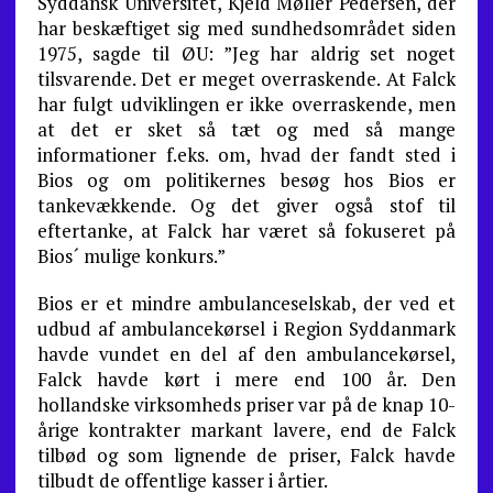
Syddansk Universitet, Kjeld Møller Pedersen, der
har beskæftiget sig med sundhedsområdet siden
1975, sagde til ØU: ”Jeg har aldrig set noget
tilsvarende. Det er meget overraskende. At Falck
har fulgt udviklingen er ikke overraskende, men
at det er sket så tæt og med så mange
informationer f.eks. om, hvad der fandt sted i
Bios og om politikernes besøg hos Bios er
tankevækkende. Og det giver også stof til
eftertanke, at Falck har været så fokuseret på
Bios´ mulige konkurs.”
Bios er et mindre ambulanceselskab, der ved et
udbud af ambulancekørsel i Region Syddanmark
havde vundet en del af den ambulancekørsel,
Falck havde kørt i mere end 100 år. Den
hollandske virksomheds priser var på de knap 10-
årige kontrakter markant lavere, end de Falck
tilbød og som lignende de priser, Falck havde
tilbudt de offentlige kasser i årtier.