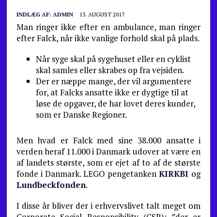
INDLÆG AF:
ADMIN
13. AUGUST 2017
Man ringer ikke efter en ambulance, man ringer
efter Falck, når ikke vanlige forhold skal på plads.
Når syge skal på sygehuset eller en cyklist
skal samles eller skrabes op fra vejsiden.
Der er næppe mange, der vil argumentere
for, at Falcks ansatte ikke er dygtige til at
løse de opgaver, de har lovet deres kunder,
som er Danske Regioner.
Men hvad er Falck med sine 38.000 ansatte i
verden heraf 11.000 i Danmark udover at være en
af landets største, som er ejet af to af de største
fonde i Danmark. LEGO pengetanken
KIRKBI
og
Lundbeckfonden
.
I disse år bliver der i erhvervslivet talt meget om
Corporate Social Responsibility (CSR): ”der er