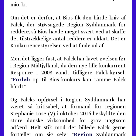
mio. kr.
Om det er derfor, at Bios fik den hårde kniv af
Falck, der støvsugede Region Syddanmark for
reddere, så Bios havde meget svært ved at skaffe
det tilstrækkelige antal reddere er uklart. Det er
Konkurrencestyrelsen ved at finde ud af.
Men det ligger fast, at Falck har lavet øvelsen før
i Region Midtjylland, da den nye lille konkurrent
Responce i 2008 vandt tidligere Falck-kørsel:
”
Forløb
op til Bios-konkurs kan ramme Falck
hårdt”.
Og Falcks opførsel i Region Syddanmark har
været så kritisabel, at formand for regionen
Stephanie Lose (V) i oktober 2016 beskyldte den
store danske virksomhed for grov uagtsom
adfærd. Helt stik mod det billede Falck gerne
fortæller om sig selv: ”
Region
Syddanmark