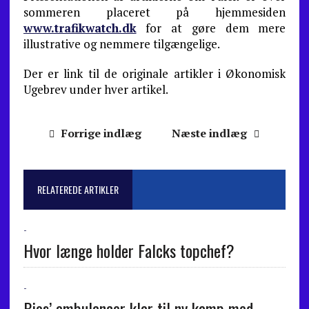
sommeren placeret på hjemmesiden
www.trafikwatch.dk
for at gøre dem mere
illustrative og nemmere tilgængelige.
Der er link til de originale artikler i Økonomisk
Ugebrev under hver artikel.
Forrige indlæg
Næste indlæg
RELATEREDE ARTIKLER
-
Hvor længe holder Falcks topchef?
-
Bios’ ambulancer klar til ny kamp med