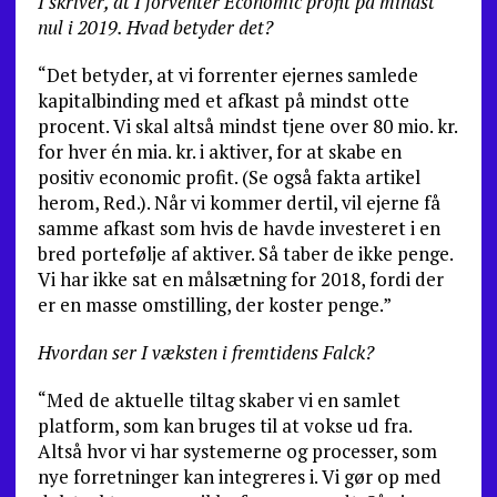
I skriver, at I forventer Economic profit på mindst
nul i 2019. Hvad betyder det?
“Det betyder, at vi forrenter ejernes samlede
kapitalbinding med et afkast på mindst otte
procent. Vi skal altså mindst tjene over 80 mio. kr.
for hver én mia. kr. i aktiver, for at skabe en
positiv economic profit. (Se også fakta artikel
herom, Red.). Når vi kommer dertil, vil ejerne få
samme afkast som hvis de havde investeret i en
bred portefølje af aktiver. Så taber de ikke penge.
Vi har ikke sat en målsætning for 2018, fordi der
er en masse omstilling, der koster penge.”
Hvordan ser I væksten i fremtidens Falck?
“Med de aktuelle tiltag skaber vi en samlet
platform, som kan bruges til at vokse ud fra.
Altså hvor vi har systemerne og processer, som
nye forretninger kan integreres i. Vi gør op med