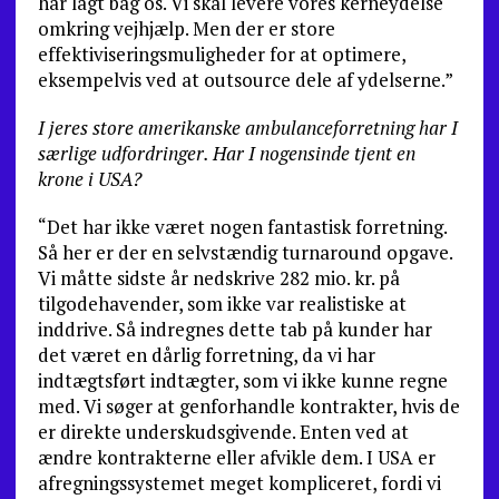
har lagt bag os. Vi skal levere vores kerneydelse
omkring vejhjælp. Men der er store
effektiviseringsmuligheder for at optimere,
eksempelvis ved at outsource dele af ydelserne.”
I jeres store amerikanske ambulanceforretning har I
særlige udfordringer. Har I nogensinde tjent en
krone i USA?
“Det har ikke været nogen fantastisk forretning.
Så her er der en selvstændig turnaround opgave.
Vi måtte sidste år nedskrive 282 mio. kr. på
tilgodehavender, som ikke var realistiske at
inddrive. Så indregnes dette tab på kunder har
det været en dårlig forretning, da vi har
indtægtsført indtægter, som vi ikke kunne regne
med. Vi søger at genforhandle kontrakter, hvis de
er direkte underskudsgivende. Enten ved at
ændre kontrakterne eller afvikle dem. I USA er
afregningssystemet meget kompliceret, fordi vi