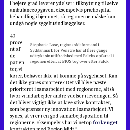
i højere grad leverer ydelser i tilknytning til selve
ambulanceopgaven, eksempelvis præhospital
behandling i hjemmet, så regionerne måske kan
undgå nogle sygehusindlæggelser.
40
proce
Stephanie Lose, regionsrådsformand i
nt af
Syddanmark for Venstre har af flere gange
de
udtrykt sin utilfredshed med Falcks opførsel i
regionen efter, at BIOS tog over efter Falck.
patien
ter, vi
kører, behøver ikke at komme på sygehuset. Kan
det ikke gøres smartere? Det vil blive næste
prioriteret i samarbejdet med regionerne, altså
hvor vi indarbejder andre ydelser i leveringen. Så
det bliver vigtigt ikke at lave stive kontrakter,
som begrænser ny innovation i samarbejdet. Vi
synes, at vi er i en god samarbejdsposition til
regionerne. Eksempelvis har vi netop
forlænget
kontrakten med Region Midt.”