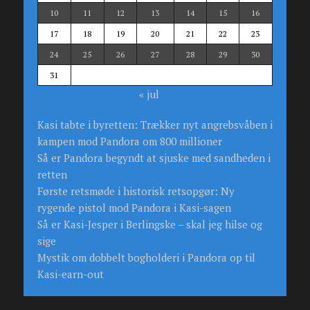
10
11
12
13
14
15
16
17
18
19
20
21
22
23
24
25
26
27
28
29
30
31
« jul
Kasi tabte i byretten: Trækker nyt angrebsvåben i
kampen mod Pandora om 800 millioner
Så er Pandora begyndt at sjuske med sandheden i
retten
Første retsmøde i historisk retsopgør: Ny
rygende pistol mod Pandora i Kasi-sagen
Så er Kasi-Jesper i Berlingske – skal jeg hilse og
sige
Mystik om dobbelt bogholderi i Pandora op til
Kasi-earn-out