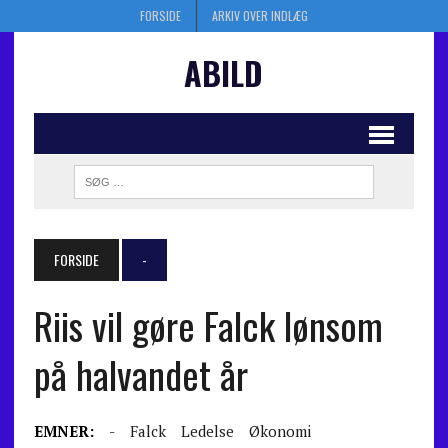
FORSIDE
ARKIV OVER INDLÆG
ABILD
FORSIDE
-
Riis vil gøre Falck lønsom
på halvandet år
EMNER:
-
Falck
Ledelse
Økonomi