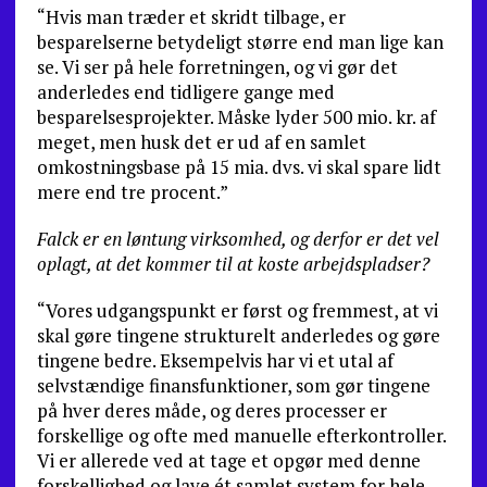
“Hvis man træder et skridt tilbage, er
besparelserne betydeligt større end man lige kan
se. Vi ser på hele forretningen, og vi gør det
anderledes end tidligere gange med
besparelsesprojekter. Måske lyder 500 mio. kr. af
meget, men husk det er ud af en samlet
omkostningsbase på 15 mia. dvs. vi skal spare lidt
mere end tre procent.”
Falck er en løntung virksomhed, og derfor er det vel
oplagt, at det kommer til at koste arbejdspladser?
“Vores udgangspunkt er først og fremmest, at vi
skal gøre tingene strukturelt anderledes og gøre
tingene bedre. Eksempelvis har vi et utal af
selvstændige finansfunktioner, som gør tingene
på hver deres måde, og deres processer er
forskellige og ofte med manuelle efterkontroller.
Vi er allerede ved at tage et opgør med denne
forskellighed og lave ét samlet system for hele