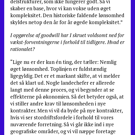
delstrukturer, som ikke fungerer godt. Så vi
skaber en base, hvor vi kan vokse uden øget
kompleksitet. Den historiske faldende lønsomhed
skyldes netop den år for år øgede kompleksitet.”
I opgørelse af goodwill har I skruet voldsomt ned for
vækst-forventningerne i forhold til tidligere. Hvad er
rationalet?
“Lige nu er der kun én ting, der tæller: Nemlig
øget lønsomhed. Toplinjen er fuldstændig
ligegyldig. Det er et markant skifte, at vi melder
det så klart ud. Nogle landechefer er allerede
langt med denne proces, og vi begynder at se
effekterne på økonomien. Så det betyder også, at
vi stiller andre krav til lønsomheden i nye
kontrakter. Men vi vil da byde på nye kontrakter,
hvis vi ser stordriftsfordele i forhold til vores
nuværende forretning. Så vi går ikke ind i nye
geografiske områder, og vi vil næppe foretage