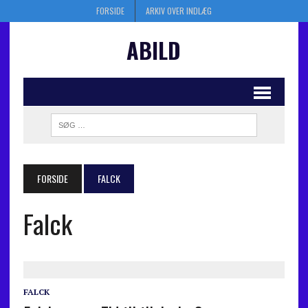
FORSIDE
ARKIV OVER INDLÆG
ABILD
FORSIDE
FALCK
Falck
FALCK