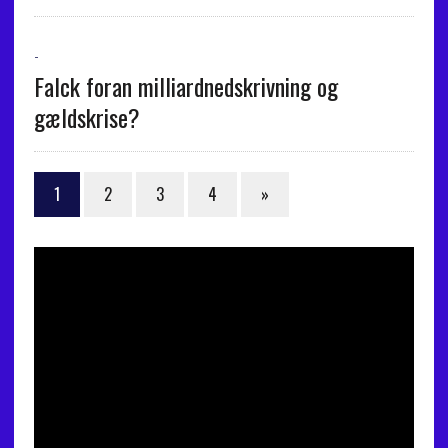
-
Falck foran milliardnedskrivning og
gældskrise?
1
2
3
4
»