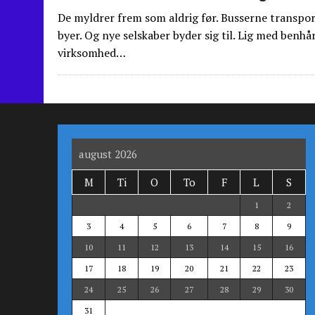
De myldrer frem som aldrig før. Busserne transpor
byer. Og nye selskaber byder sig til. Lig med benh
virksomhed…
august 2026
M
Ti
O
To
F
L
S
1
2
3
4
5
6
7
8
9
10
11
12
13
14
15
16
17
18
19
20
21
22
23
24
25
26
27
28
29
30
31