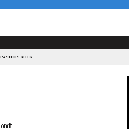
D SANDHEDEN I RETTEN
ENDE PISTOL MOD PANDORA I KASI-SAGEN
 OG SIGE
L KASI-EARN-OUT
N I KAMPEN MOD PANDORA OM 800 MILLIONER
 ondt