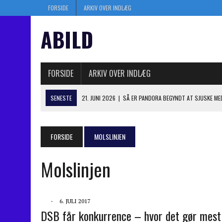
FORSIDE
ARKIV OVER INDLÆG
ABILD
FORSIDE
ARKIV OVER INDLÆG
SENESTE
21. JUNI 2026
|
SÅ ER PANDORA BEGYNDT AT SJUSKE ME
10. JUNI 2026
|
FØRSTE RETSMØDE I HISTORISK RETSOPGØR: NY RYG
13. JANUAR 2025
|
SÅ ER KASI-JESPER I BERLINGSKE – SKAL JEG HILSE
FORSIDE
MOLSLINJEN
6. JANUAR 2025
|
MYSTIK OM DOBBELT BOGHOLDERI I PANDORA OP TI
Molslinjen
4. JULI 2026
|
KASI TABTE I BYRETTEN: TRÆKKER NYT ANGREBSVÅBE
-
6. JULI 2017
DSB får konkurrence – hvor det gør mest