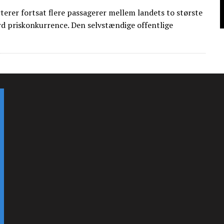
terer fortsat flere passagerer mellem landets to største
ård priskonkurrence. Den selvstændige offentlige