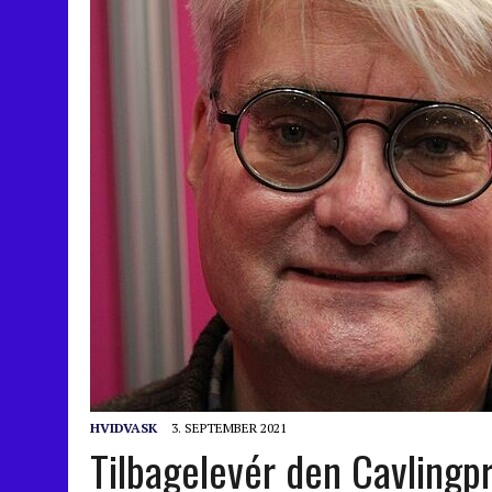
HVIDVASK
3. SEPTEMBER 2021
Tilbagelevér den Cavlingpr