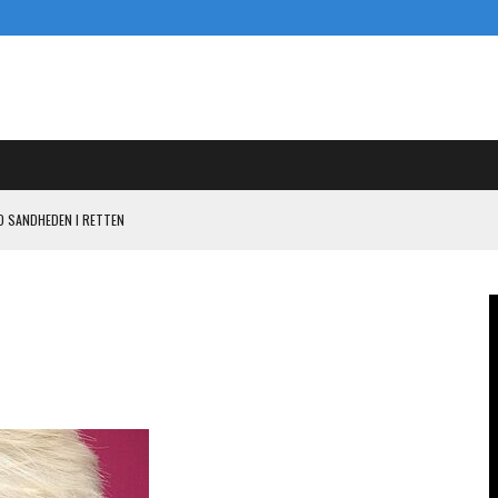
D SANDHEDEN I RETTEN
ENDE PISTOL MOD PANDORA I KASI-SAGEN
 OG SIGE
L KASI-EARN-OUT
N I KAMPEN MOD PANDORA OM 800 MILLIONER