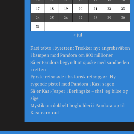
17
18
19
20
21
22
23
24
25
26
27
28
29
30
31
« jul
Kasi tabte i byretten: Trækker nyt angrebsvåben
i kampen mod Pandora om 800 millioner
Så er Pandora begyndt at sjuske med sandheden
i retten
Første retsmøde i historisk retsopgør: Ny
rygende pistol mod Pandora i Kasi-sagen
Så er Kasi-Jesper i Berlingske – skal jeg hilse og
sige
Mystik om dobbelt bogholderi i Pandora op til
Kasi-earn-out