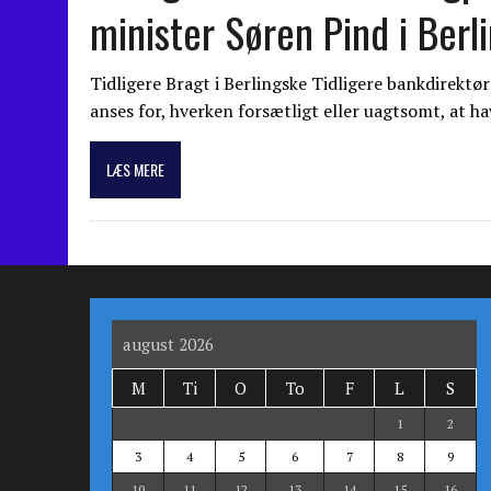
minister Søren Pind i Berl
Tidligere Bragt i Berlingske Tidligere bankdirek
anses for, hverken forsætligt eller uagtsomt, at ha
LÆS MERE
august 2026
M
Ti
O
To
F
L
S
1
2
3
4
5
6
7
8
9
10
11
12
13
14
15
16