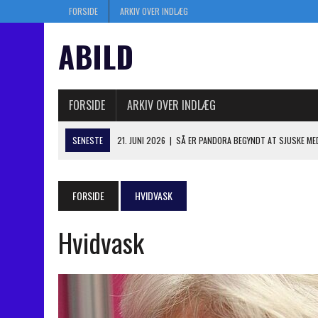
FORSIDE
ARKIV OVER INDLÆG
ABILD
FORSIDE
ARKIV OVER INDLÆG
SENESTE
21. JUNI 2026
|
SÅ ER PANDORA BEGYNDT AT SJUSKE ME
10. JUNI 2026
|
FØRSTE RETSMØDE I HISTORISK RETSOPGØR: NY RYG
13. JANUAR 2025
|
SÅ ER KASI-JESPER I BERLINGSKE – SKAL JEG HILSE
FORSIDE
HVIDVASK
6. JANUAR 2025
|
MYSTIK OM DOBBELT BOGHOLDERI I PANDORA OP TI
Hvidvask
4. JULI 2026
|
KASI TABTE I BYRETTEN: TRÆKKER NYT ANGREBSVÅBE