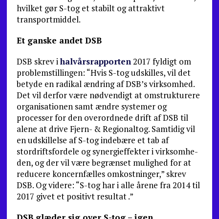
hvilket gør S-tog et stabilt og attraktivt
transportmiddel.
Et ganske andet DSB
DSB skrev i
halvårsrapporten
2017 fyldigt om
problemstillingen: “Hvis S-tog udskilles, vil det
betyde en radikal ændring af DSB’s virksomhed.
Det vil derfor være nødvendigt at omstruktu­rere
organisationen samt ændre systemer og
processer for den overordnede drift af DSB til
alene at drive Fjern- & Regionaltog. Samtidig vil
en udskillelse af S-tog indebære et tab af
stordriftsfordele og synergieffekter i virksomhe­
den, og der vil være begrænset mulighed for at
reducere koncernfælles omkostninger,” skrev
DSB. Og videre: “S-tog har i alle årene fra 2014 til
2017 givet et positivt resultat .”
DSB glæder sig over S-tog – igen