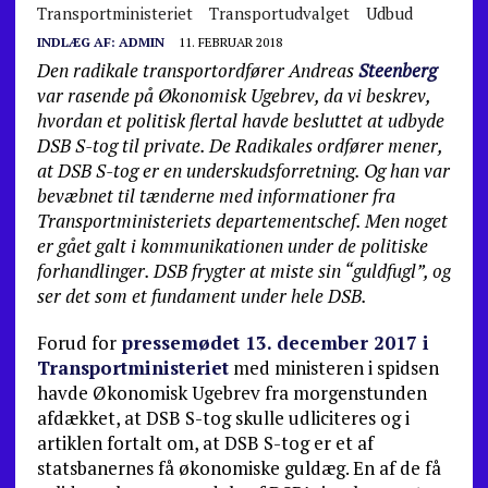
Transportministeriet
Transportudvalget
Udbud
INDLÆG AF:
ADMIN
11. FEBRUAR 2018
Den radikale transportordfører Andreas
Steenberg
var rasende på Økonomisk Ugebrev, da vi beskrev,
hvordan et politisk flertal havde besluttet at udbyde
DSB S-tog til private. De Radikales ordfører mener,
at DSB S-tog er en underskudsforretning. Og han var
bevæbnet til tænderne med informationer fra
Transportministeriets departementschef. Men noget
er gået galt i kommunikationen under de politiske
forhandlinger. DSB frygter at miste sin “guldfugl”, og
ser det som et fundament under hele DSB.
Forud for
pressemødet 13. decem­
ber 2017 i
Transportministeriet
med ministeren i spidsen
havde Økonomisk Ugebrev fra mor­genstunden
afdækket, at DSB S-tog skulle udliciteres og i
artiklen fortalt om, at DSB S-tog er et af
statsbanernes få økonomiske guldæg. En af de få