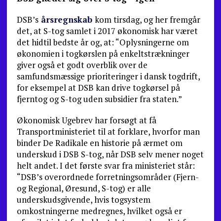
DSB’s
årsregnskab
kom tirsdag, og her fremgår
det, at S-tog samlet i 2017 økonomisk har været
det hidtil bed­ste år og, at: “Oplysningerne om
økonomien i togkørslen på enkeltstrækninger
giver også et godt overblik over de
samfundsmæssige prioriteringer i dansk togdrift,
for ek­sempel at DSB kan drive togkørsel på
fjerntog og S-tog uden subsidier fra staten.”
Økonomisk Ugebrev har forsøgt at få
Transportmini­steriet til at forklare, hvorfor man
binder De Radikale en historie på ærmet om
underskud i DSB S-tog, når DSB selv mener noget
helt andet. I det første svar fra ministeriet står:
“DSB’s overordnede forretningsområder (Fjern-
og Regional, Øresund, S-tog) er alle
underskudsgivende, hvis togsystem
omkostningerne medregnes, hvilket også er