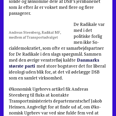
solide og lønsomme dele af DSB’s jernbanenet
som år efter år er vokset med flere og flere
passagerer.
De Radikale var
med i det
Andreas Steenberg, Radikal MF,
politiske forlig
medlem af Transportudvalget
men ikke So­
cialdemokratiet, som ofte er samarbejdspartner
for De Radikale i den slags spørgsmål. Sammen
med den øvrige venstrefløj kaldte
Danmarks
største parti
med store bog­staver det for liberal
ideologi uden blik for, at det vil øde­lægge DSB
som en samlet virksomhed.
Økonomisk Ugebrevs artikel fik Andreas
Steenberg til fluks at kontakte
Transportministeriets departements­chef Jakob
Heinsen. Angiveligt for at finde ud af, om Øko­
nomisk Ugebrev var ved sine fulde fem ved at