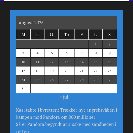
august 2026
M
Ti
O
To
F
L
S
1
2
3
4
5
6
7
8
9
10
11
12
13
14
15
16
17
18
19
20
21
22
23
24
25
26
27
28
29
30
31
« jul
Kasi tabte i byretten: Trækker nyt angrebsvåben i
kampen mod Pandora om 800 millioner
Så er Pandora begyndt at sjuske med sandheden i
retten