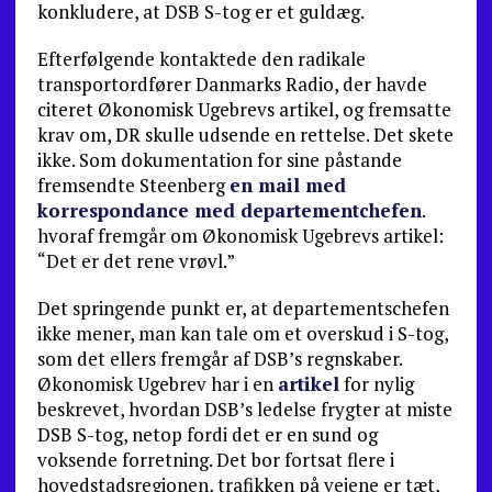
konkludere, at DSB S-tog er et guldæg.
Efterfølgende kontaktede den radikale
transportordfører Danmarks Radio, der havde
citeret Økonomisk Ugebrevs artikel, og fremsatte
krav om, DR skulle udsende en rettelse. Det skete
ikke. Som dokumentation for sine påstande
fremsendte Steenberg
en mail med
korrespondance med departementchefen
.
hvoraf fremgår om Økonomisk Ugebrevs artikel:
“Det er det rene vrøvl.”
Det springende punkt er, at departementschefen
ikke mener, man kan tale om et overskud i S-tog,
som det ellers fremgår af DSB’s regnskaber.
Økonomisk Ugebrev har i en
artikel
for nylig
beskrevet, hvordan DSB’s ledelse frygter at miste
DSB S-tog, netop fordi det er en sund og
voksende forretning. Det bor fortsat flere i
hovedstadsregionen, trafikken på vejene er tæt,