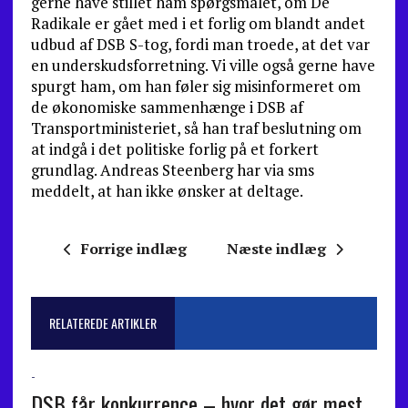
gerne have stillet ham spørgs­målet, om De
Radikale er gået med i et forlig om blandt andet
udbud af DSB S-tog, fordi man troede, at det var
en underskudsforretning. Vi ville også gerne have
spurgt ham, om han føler sig misinformeret om
de økonomiske sammenhænge i DSB af
Transportministeriet, så han traf beslutning om
at indgå i det politiske forlig på et forkert
grundlag. Andreas Steenberg har via sms
meddelt, at han ikke ønsker at deltage.
Forrige indlæg
Næste indlæg
RELATEREDE ARTIKLER
-
DSB får konkurrence – hvor det gør mest