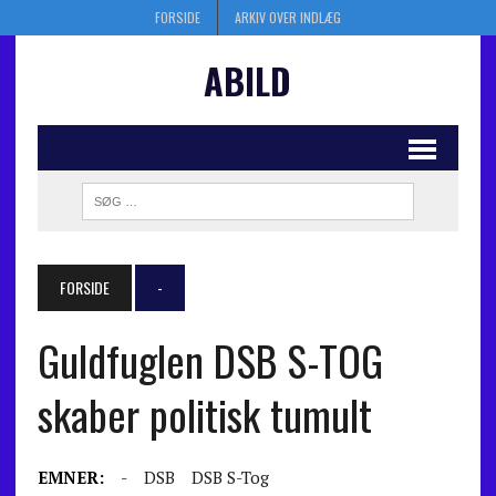
FORSIDE
ARKIV OVER INDLÆG
ABILD
FORSIDE
-
Guldfuglen DSB S-TOG
skaber politisk tumult
EMNER:
-
DSB
DSB S-Tog