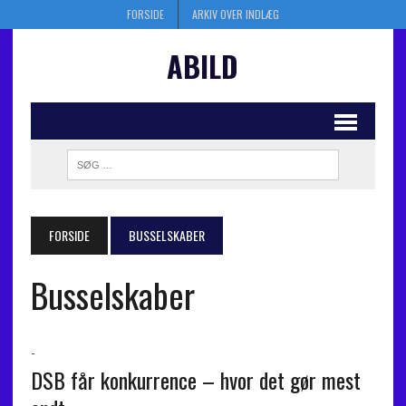
FORSIDE
ARKIV OVER INDLÆG
ABILD
FORSIDE
BUSSELSKABER
Busselskaber
-
DSB får konkurrence – hvor det gør mest