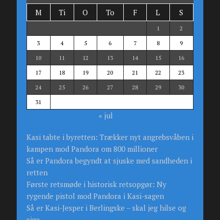
M
Ti
O
To
F
L
S
1
2
3
4
5
6
7
8
9
10
11
12
13
14
15
16
17
18
19
20
21
22
23
24
25
26
27
28
29
30
31
« jul
Kasi tabte i byretten: Trækker nyt angrebsvåben i
kampen mod Pandora om 800 millioner
Så er Pandora begyndt at sjuske med sandheden i
retten
Første retsmøde i historisk retsopgør: Ny
rygende pistol mod Pandora i Kasi-sagen
Så er Kasi-Jesper i Berlingske – skal jeg hilse og
sige