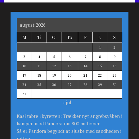
august 2026
M
Ti
O
To
F
L
S
1
2
3
4
5
6
7
8
9
10
11
12
13
14
15
16
17
18
19
20
21
22
23
24
25
26
27
28
29
30
31
« jul
Kasi tabte i byretten: Trækker nyt angrebsvåben i
kampen mod Pandora om 800 millioner
Så er Pandora begyndt at sjuske med sandheden i
retten