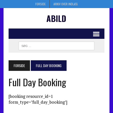
FORSIDE
ARKIV OVER INDLÆG
ABILD
FORSIDE
FULL DAY BOOKING
Full Day Booking
[booking resource_id=1
form_type=’full_day_booking’]