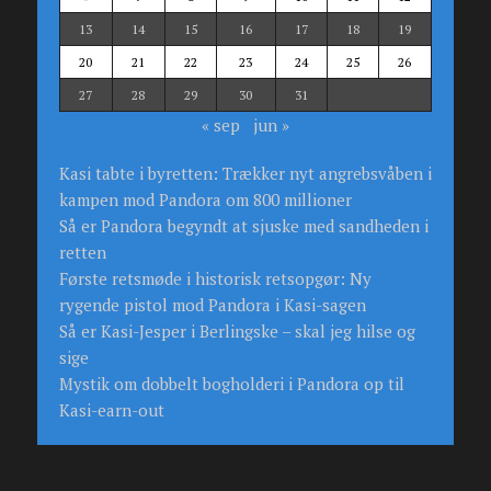
13
14
15
16
17
18
19
20
21
22
23
24
25
26
27
28
29
30
31
« sep
jun »
Kasi tabte i byretten: Trækker nyt angrebsvåben i
kampen mod Pandora om 800 millioner
Så er Pandora begyndt at sjuske med sandheden i
retten
Første retsmøde i historisk retsopgør: Ny
rygende pistol mod Pandora i Kasi-sagen
Så er Kasi-Jesper i Berlingske – skal jeg hilse og
sige
Mystik om dobbelt bogholderi i Pandora op til
Kasi-earn-out