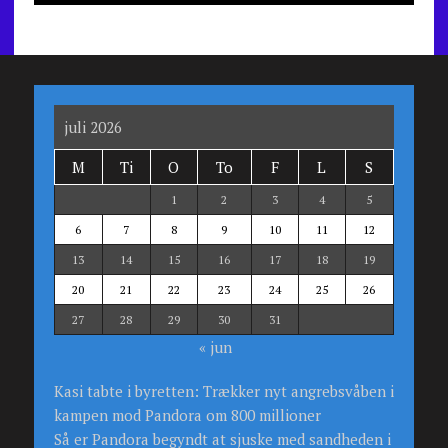
juli 2026
M
Ti
O
To
F
L
S
1
2
3
4
5
6
7
8
9
10
11
12
13
14
15
16
17
18
19
20
21
22
23
24
25
26
27
28
29
30
31
« jun
Kasi tabte i byretten: Trækker nyt angrebsvåben i
kampen mod Pandora om 800 millioner
Så er Pandora begyndt at sjuske med sandheden i