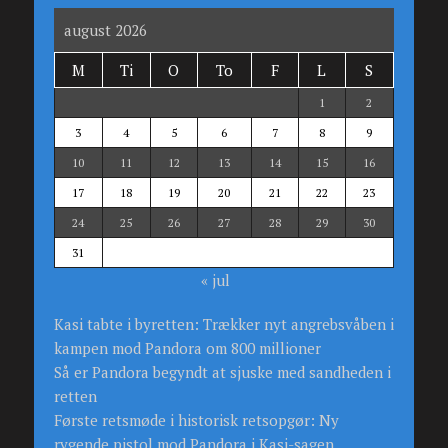
august 2026
M
Ti
O
To
F
L
S
1
2
3
4
5
6
7
8
9
10
11
12
13
14
15
16
17
18
19
20
21
22
23
24
25
26
27
28
29
30
31
« jul
Kasi tabte i byretten: Trækker nyt angrebsvåben i
kampen mod Pandora om 800 millioner
Så er Pandora begyndt at sjuske med sandheden i
retten
Første retsmøde i historisk retsopgør: Ny
rygende pistol mod Pandora i Kasi-sagen