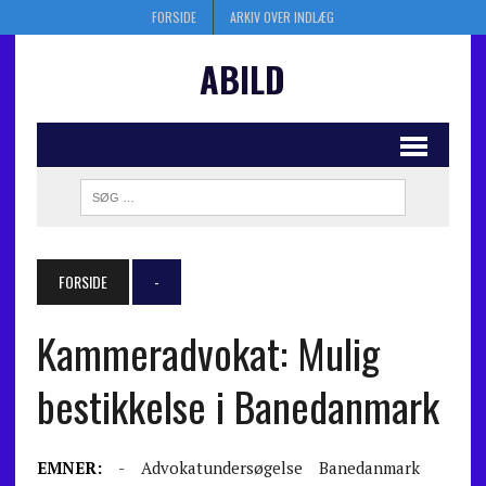
FORSIDE
ARKIV OVER INDLÆG
ABILD
FORSIDE
-
Kammeradvokat: Mulig
bestikkelse i Banedanmark
EMNER:
-
Advokatundersøgelse
Banedanmark