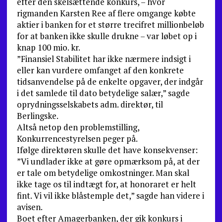
efter den skelsættende konkurs, – hvor
rigmanden Karsten Ree af flere omgange købte
aktier i banken for et større trecifret millionbeløb
for at banken ikke skulle drukne – var løbet op i
knap 100 mio. kr.
”Finansiel Stabilitet har ikke nærmere indsigt i
eller kan vurdere omfanget af den konkrete
tidsanvendelse på de enkelte opgaver, der indgår
i det samlede til dato betydelige salær,” sagde
oprydningsselskabets adm. direktør, til
Berlingske.
Altså netop den problemstilling,
Konkurrencestyrelsen peger på.
Ifølge direktøren skulle det have konsekvenser:
”Vi undlader ikke at gøre opmærksom på, at der
er tale om betydelige omkostninger. Man skal
ikke tage os til indtægt for, at honoraret er helt
fint. Vi vil ikke blåstemple det,” sagde han videre i
avisen.
Boet efter Amagerbanken, der gik konkurs i