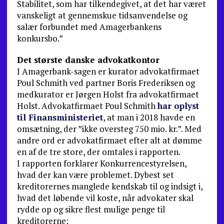
Stabilitet, som har tilkendegivet, at det har været
vanskeligt at gennemskue tidsanvendelse og
salær forbundet med Amagerbankens
konkursbo.”
Det største danske advokatkontor
I Amagerbank-sagen er kurator advokatfirmaet
Poul Schmith ved partner Boris Frederiksen og
medkurator er Jørgen Holst fra advokatfirmaet
Holst. Advokatfirmaet Poul Schmith
har oplyst
til Finansministeriet
, at man i 2018 havde en
omsætning, der ”ikke oversteg 750 mio. kr.”. Med
andre ord er advokatfirmaet efter alt at dømme
en af de tre store, der omtales i rapporten.
I rapporten forklarer Konkurrencestyrelsen,
hvad der kan være problemet. Dybest set
kreditorernes manglede kendskab til og indsigt i,
hvad det løbende vil koste, når advokater skal
rydde op og sikre flest mulige penge til
kreditorerne: