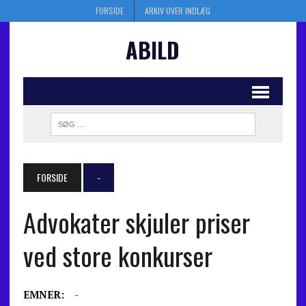
FORSIDE
ARKIV OVER INDLÆG
ABILD
FORSIDE
-
Advokater skjuler priser
ved store konkurser
EMNER:
-