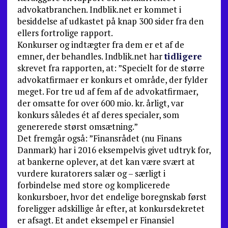
advokatbranchen. Indblik.net er kommet i
besiddelse af udkastet på knap 300 sider fra den
ellers fortrolige rapport.
Konkurser og indtægter fra dem er et af de
emner, der behandles. Indblik.net har
tidligere
skrevet fra rapporten, at: ”Specielt for de større
advokatfirmaer er konkurs et område, der fylder
meget. For tre ud af fem af de advokatfirmaer,
der omsatte for over 600 mio. kr. årligt, var
konkurs således ét af deres specialer, som
genererede størst omsætning.”
Det fremgår også: ”Finansrådet (nu Finans
Danmark) har i 2016 eksempelvis givet udtryk for,
at bankerne oplever, at det kan være svært at
vurdere kuratorers salær og – særligt i
forbindelse med store og komplicerede
konkursboer, hvor det endelige boregnskab først
foreligger adskillige år efter, at konkursdekretet
er afsagt. Et andet eksempel er Finansiel