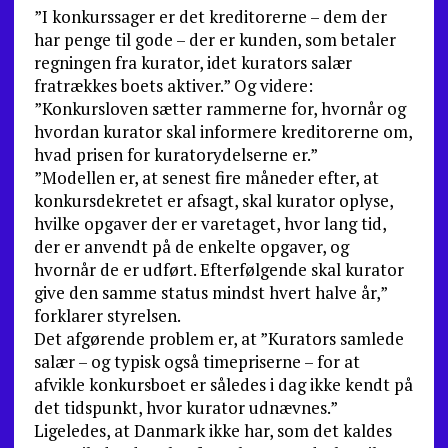
”I konkurssager er det kreditorerne – dem der
har penge til gode – der er kunden, som betaler
regningen fra kurator, idet kurators salær
fratrækkes boets aktiver.” Og videre:
”Konkursloven sætter rammerne for, hvornår og
hvordan kurator skal informere kreditorerne om,
hvad prisen for kuratorydelserne er.”
”Modellen er, at senest fire måneder efter, at
konkursdekretet er afsagt, skal kurator oplyse,
hvilke opgaver der er varetaget, hvor lang tid,
der er anvendt på de enkelte opgaver, og
hvornår de er udført. Efterfølgende skal kurator
give den samme status mindst hvert halve år,”
forklarer styrelsen.
Det afgørende problem er, at ”Kurators samlede
salær – og typisk også timepriserne – for at
afvikle konkursboet er således i dag ikke kendt på
det tidspunkt, hvor kurator udnævnes.”
Ligeledes, at Danmark ikke har, som det kaldes