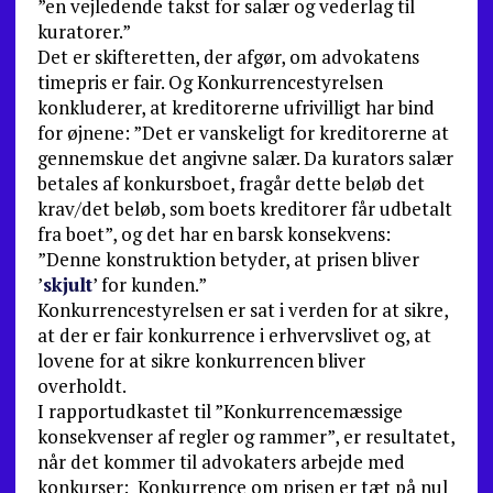
”en vejledende takst for salær og vederlag til
kuratorer.”
Det er skifteretten, der afgør, om advokatens
timepris er fair. Og Konkurrencestyrelsen
konkluderer, at kreditorerne ufrivilligt har bind
for øjnene: ”Det er vanskeligt for kreditorerne at
gennemskue det angivne salær. Da kurators salær
betales af konkursboet, fragår dette beløb det
krav/det beløb, som boets kreditorer får udbetalt
fra boet”, og det har en barsk konsekvens:
”Denne konstruktion betyder, at prisen bliver
’
skjult
’ for kunden.”
Konkurrencestyrelsen er sat i verden for at sikre,
at der er fair konkurrence i erhvervslivet og, at
lovene for at sikre konkurrencen bliver
overholdt.
I rapportudkastet til ”Konkurrencemæssige
konsekvenser af regler og rammer”, er resultatet,
når det kommer til advokaters arbejde med
konkurser: Konkurrence om prisen er tæt på nul