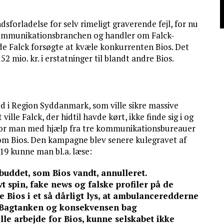
sforladelse for selv rimeligt graverende fejl, for nu
 kommunikationsbranchen og handler om Falck-
 Falck forsøgte at kvæle konkurrenten Bios. Det
52 mio. kr. i erstatninger til blandt andre Bios.
 i Region Syddanmark, som ville sikre massive
ille Falck, der hidtil havde kørt, ikke finde sig i og
vor man med hjælp fra tre kommunikationsbureauer
om Bios. Den kampagne blev senere kulegravet af
019 kunne man bl.a. læse:
uddet, som Bios vandt, annulleret.
t spin, fake news og falske profiler på de
 Bios i et så dårligt lys, at ambulanceredderne
s. Bagtanken og konsekvensen bag
le arbejde for Bios, kunne selskabet ikke