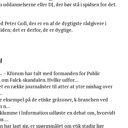
m uddannelserne eller DJ, der bør stå i spidsen for det.
d Peter Goll, der er en af de dygtigste rådgivere i
en; det er derfor, de er dygtige.
M
…
– Kforum har talt med formanden for Public
, om Falck-skandalen. Hvilke udfor…
t en række journalister til atter at ytre mishag over
…
te eksempel på de etiske gråzoner, k-branchen ved
en n…
 klumme i Information udløste en debat om, hvorvidt
ns …
 har lagt sig, er spørgsmålet om etik stadig lige