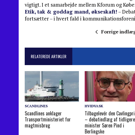
vigtigt. I et samarbejde mellem Kforum og Kø
Etik, tak & goddag mand, økseskaft!
– Debat
fortsætter – i hvert fald i kommunikationsfor
Forrige indlæ
RELATEREDE ARTIKLER
SCANDLINES
HVIDVASK
Scandlines anklager
Tilbagelevér den Cavlingpri
Transportministeriet for
– debatindlæg af tidliger
magtmisbrug
minister Søren Pind i
Berlingske