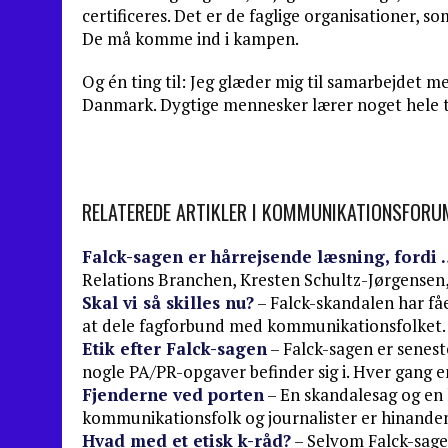
certificeres. Det er de faglige organisationer, so
De må komme ind i kampen.
Og én ting til: Jeg glæder mig til samarbejdet me
Danmark. Dygtige mennesker lærer noget hele tid
RELATEREDE ARTIKLER I KOMMUNIKATIONSFORU
Falck-sagen er hårrejsende læsning, fordi 
Relations Branchen, Kresten Schultz-Jørgensen
Skal vi så skilles nu?
– Falck-skandalen har fåe
at dele fagforbund med kommunikationsfolket
Etik efter Falck-sagen
– Falck-sagen er senes
nogle PA/PR-opgaver befinder sig i. Hver gang 
Fjenderne ved porten
– En skandalesag og en
kommunikationsfolk og journalister er hinande
Hvad med et etisk k-råd?
– Selvom Falck-sagen