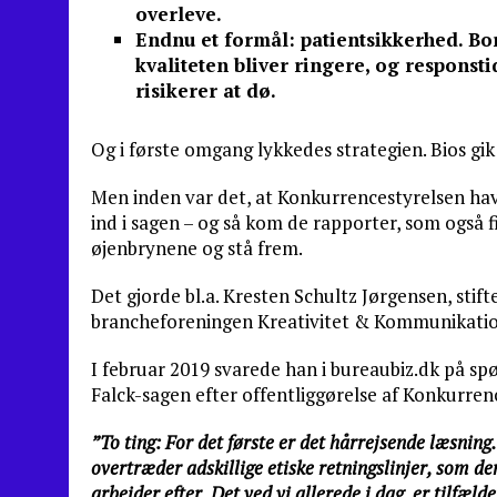
overleve.
Endnu et formål: patientsikkerhed. Bor
kvaliteten bliver ringere, og responsti
risikerer at dø.
Og i første omgang lykkedes strategien. Bios gik
Men inden var det, at Konkurrencestyrelsen hav
ind i sagen – og så kom de rapporter, som også f
øjenbrynene og stå frem.
Det gjorde bl.a. Kresten Schultz Jørgensen, stif
brancheforeningen Kreativitet & Kommunikatio
I februar 2019 svarede han i bureaubiz.dk på s
Falck-sagen efter offentliggørelse af Konkurre
”To ting: For det første er det hårrejsende læsnin
overtræder adskillige etiske retningslinjer, som 
arbejder efter. Det ved vi allerede i dag, er tilfæl