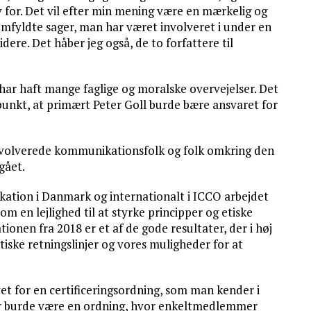
v for. Det vil efter min mening være en mærkelig og
lemfyldte sager, man har været involveret i under en
dere. Det håber jeg også, de to forfattere til
v har haft mange faglige og moralske overvejelser. Det
punkt, at primært Peter Goll burde bære ansvaret for
 involverede kommunikationsfolk og folk omkring den
gået.
kation i Danmark og internationalt i ICCO arbejdet
m en lejlighed til at styrke principper og etiske
onen fra 2018 er et af de gode resultater, der i høj
ske retningslinjer og vores muligheder for at
t for en certificeringsordning, som man kender i
 der burde være en ordning, hvor enkeltmedlemmer