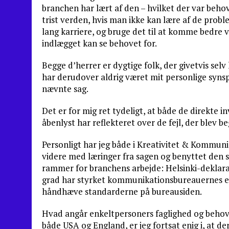
branchen har lært af den – hvilket der var beho
trist verden, hvis man ikke kan lære af de prob
lang karriere, og bruge det til at komme bedre vi
indlægget kan se behovet for.
Begge d’herrer er dygtige folk, der givetvis sel
har derudover aldrig været mit personlige syns
nævnte sag.
Det er for mig ret tydeligt, at både de direkte
åbenlyst har reflekteret over de fejl, der blev be
Personligt har jeg både i Kreativitet & Kommuni
videre med læringer fra sagen og benyttet den so
rammer for branchens arbejde: Helsinki-deklarati
grad har styrket kommunikationsbureauernes eti
håndhæve standarderne på bureausiden.
Hvad angår enkeltpersoners faglighed og behove
både USA og England, er jeg fortsat enig i, at