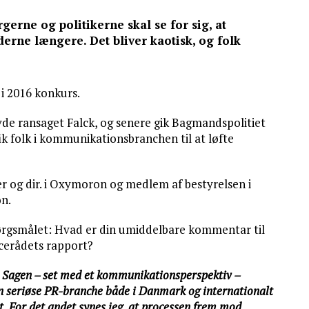
gerne og politikerne skal se for sig, at
derne længere. Det bliver kaotisk, og folk
 i 2016 konkurs.
de ransaget Falck, og senere gik Bagmandspolitiet
ik folk i kommunikationsbranchen til at løfte
ter og dir. i Oxymoron og medlem af bestyrelsen i
n.
pørgsmålet: Hvad er din umiddelbare kommentar til
ncerådets rapport?
g. Sagen – set med et kommunikationsperspektiv –
den seriøse PR-branche både i Danmark og internationalt
det. For det andet synes jeg, at processen frem mod