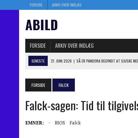
FORSIDE
ARKIV OVER INDLÆG
ABILD
FORSIDE
ARKIV OVER INDLÆG
SENESTE
21. JUNI 2026
|
SÅ ER PANDORA BEGYNDT AT SJUSKE ME
10. JUNI 2026
|
FØRSTE RETSMØDE I HISTORISK RETSOPGØR: NY RYG
13. JANUAR 2025
|
SÅ ER KASI-JESPER I BERLINGSKE – SKAL JEG HILSE
FORSIDE
FALCK
6. JANUAR 2025
|
MYSTIK OM DOBBELT BOGHOLDERI I PANDORA OP TI
Falck-sagen: Tid til tilgive
4. JULI 2026
|
KASI TABTE I BYRETTEN: TRÆKKER NYT ANGREBSVÅBE
EMNER:
-
BIOS
Falck