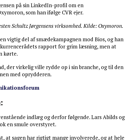
gensen på sin LinkedIn-profil om en
xymoron, som han ifølge CVR ejer.
resten Schultz Jørgensens virksomhed. Kilde: Oxymoron.
og en vigtig del af smædekampagnen mod Bios, og han
onkurrencerådets rapport for grim læsning, men at
n kørte.
 der virkelig ville rydde op i sin branche, og til den
ammen med oprydderen.
ikationsforum
:
venstående indlæg og derfor følgende. Lars Abilds og
ok en smule overstyret.
t, at sagen har rigtigt mange involverede, og at hele