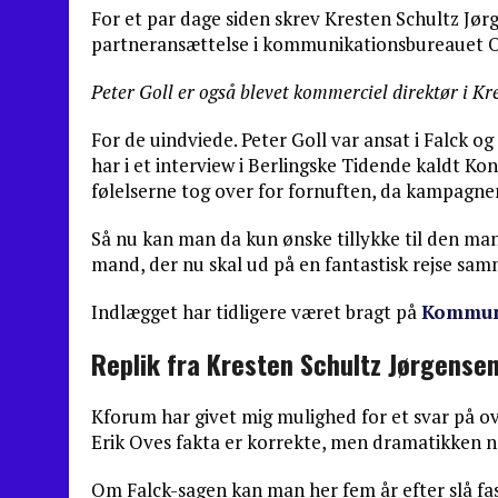
For et par dage siden skrev Kresten Schultz Jør
partneransættelse i kommunikationsbureauet O
Peter Goll er også blevet kommerciel direktør i K
For de uindviede. Peter Goll var ansat i Falck 
har i et interview i Berlingske Tidende kaldt K
følelserne tog over for fornuften, da kampagne
Så nu kan man da kun ønske tillykke til den mand,
mand, der nu skal ud på en fantastisk rejse s
Indlægget har tidligere været bragt på
Kommun
Replik fra Kresten Schultz Jørgensen
Kforum har givet mig mulighed for et svar på o
Erik Oves fakta er korrekte, men dramatikken n
Om Falck-sagen kan man her fem år efter slå fas