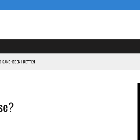
D SANDHEDEN I RETTEN
ENDE PISTOL MOD PANDORA I KASI-SAGEN
 OG SIGE
L KASI-EARN-OUT
lse?
N I KAMPEN MOD PANDORA OM 800 MILLIONER