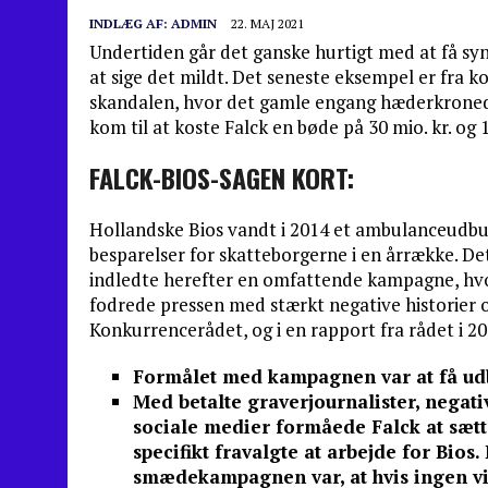
INDLÆG AF:
ADMIN
22. MAJ 2021
Undertiden går det ganske hurtigt med at få synd
at sige det mildt. Det seneste eksempel er fra
skandalen, hvor det gamle engang hæderkronede
kom til at koste Falck en bøde på 30 mio. kr. og 1
FALCK-BIOS-SAGEN KORT:
Hollandske Bios vandt i 2014 et ambulanceudbud
besparelser for skatteborgerne i en årrække. Det v
indledte herefter en omfattende kampagne, h
fodrede pressen med stærkt negative historier 
Konkurrencerådet, og i en rapport fra rådet i 2
Formålet med kampagnen var at få udb
Med betalte graverjournalister, negativ
sociale medier formåede Falck at sætte
specifikt fravalgte at arbejde for Bio
smædekampagnen var, at hvis ingen vil