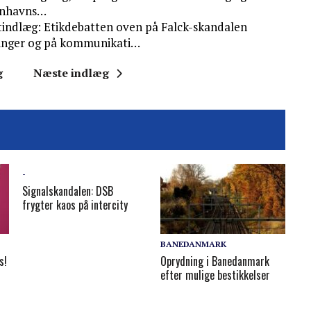
benhavns…
indlæg: Etikdebatten oven på Falck-skandalen
eninger og på kommunikati…
g
Næste indlæg
-
Signalskandalen: DSB
frygter kaos på intercity
BANEDANMARK
s!
Oprydning i Banedanmark
e
efter mulige bestikkelser