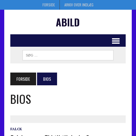
FORSIDE
ARKIV OVER INDLÆG
ABILD
FORSIDE
BIOS
BIOS
FALCK