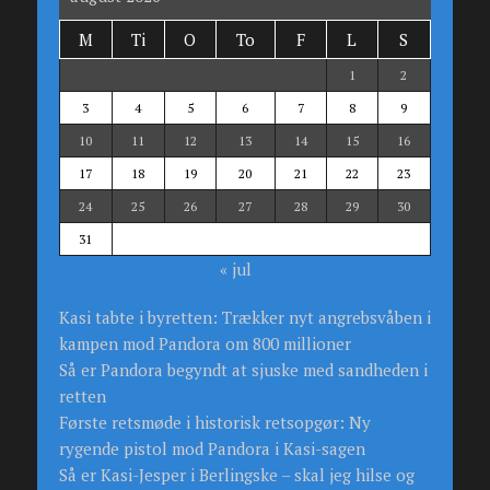
M
Ti
O
To
F
L
S
1
2
3
4
5
6
7
8
9
10
11
12
13
14
15
16
17
18
19
20
21
22
23
24
25
26
27
28
29
30
31
« jul
Kasi tabte i byretten: Trækker nyt angrebsvåben i
kampen mod Pandora om 800 millioner
Så er Pandora begyndt at sjuske med sandheden i
retten
Første retsmøde i historisk retsopgør: Ny
rygende pistol mod Pandora i Kasi-sagen
Så er Kasi-Jesper i Berlingske – skal jeg hilse og