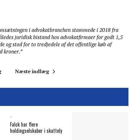
omsætningen i advokatbranchen stammede i 2018 fra
således juridisk bistand hos advokatfirmaer for godt 1,5
de og stod for to tredjedele af det offentlige køb af
rd kroner.”
g
Næste indlæg
-
Falck har flere
holdingselskaber i skattely