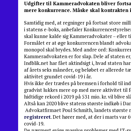
Udgifter til Kammeradvokaten bliver fortsa
mere konkurrence. Måske skal kontrakten i
Samtidig med, at regninger på fortsat store mi
i statens e-boks, anbefaler Konkurrencestyrelsen
skal kunne kalde sig Kammeradvokater – eller ti
Formålet er at øge konkurrencen blandt advokater
monopol skal brydes. Med andre ord: Konkurre
Kammeradvokaten er for slap. Dele af staten er, 
Indblik.net har fået aktindsigt i, hvad staten h
af årets seks måneder, og beløbet er allerede tæ
aktivitet grundet covid-19 i år.
Hvis ikke der trædes på bremsen i forhold til
gradvist lukkes mere op med mere aktivitet til f
hidtidige rekord i 2019 på 531 mio. kr. vil blive sl
Altså kan 2020 blive statens største indkøb i 
Advokatfirmaet Poul Schmith, landets største me
registreret
. Det hører med, at der i marts var
covid-19.
De nærmest evige massive problemer med IT-syst