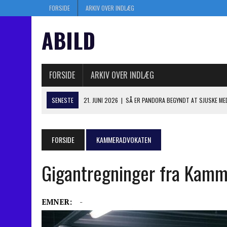
FORSIDE
ARKIV OVER INDLÆG
ABILD
FORSIDE
ARKIV OVER INDLÆG
SENESTE
21. JUNI 2026
|
SÅ ER PANDORA BEGYNDT AT SJUSKE ME
10. JUNI 2026
|
FØRSTE RETSMØDE I HISTORISK RETSOPGØR: NY RYG
13. JANUAR 2025
|
SÅ ER KASI-JESPER I BERLINGSKE – SKAL JEG HILSE
FORSIDE
KAMMERADVOKATEN
6. JANUAR 2025
|
MYSTIK OM DOBBELT BOGHOLDERI I PANDORA OP TI
Gigantregninger fra Kamm
4. JULI 2026
|
KASI TABTE I BYRETTEN: TRÆKKER NYT ANGREBSVÅBE
EMNER:
-