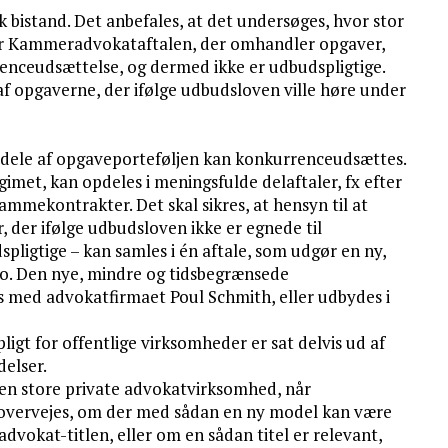
 bistand. Det anbefales, at det undersøges, hvor stor
nder Kammeradvokataftalen, der omhandler opgaver,
renceudsættelse, og dermed ikke er udbudspligtige.
af opgaverne, der ifølge udbudsloven ville høre under
er dele af opgaveporteføljen kan konkurrenceudsættes.
imet, kan opdeles i meningsfulde delaftaler, fx efter
mmekontrakter. Det skal sikres, at hensyn til at
, der ifølge udbudsloven ikke er egnede til
ligtige – kan samles i én aftale, som udgør en ny,
. Den nye, mindre og tidsbegrænsede
med advokatfirmaet Poul Schmith, eller udbydes i
igt for offentlige virksomheder er sat delvis ud af
elser.
den store private advokatvirksomhed, når
å overvejes, om der med sådan en ny model kan være
vokat-titlen, eller om en sådan titel er relevant,