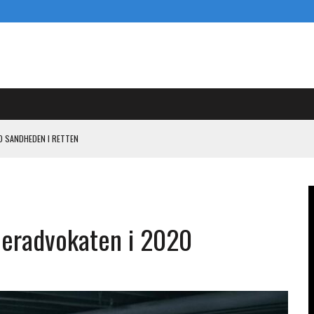
D SANDHEDEN I RETTEN
ENDE PISTOL MOD PANDORA I KASI-SAGEN
 OG SIGE
L KASI-EARN-OUT
eradvokaten i 2020
N I KAMPEN MOD PANDORA OM 800 MILLIONER