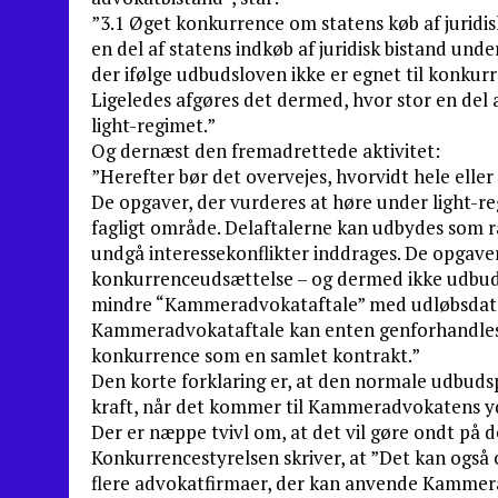
”3.1 Øget konkurrence om statens køb af juridisk
en del af statens indkøb af juridisk bistand u
der ifølge udbudsloven ikke er egnet til konkur
Ligeledes afgøres det dermed, hvor stor en del 
light-regimet.”
Og dernæst den fremadrettede aktivitet:
”Herefter bør det overvejes, hvorvidt hele ell
De opgaver, der vurderes at høre under light-reg
fagligt område. Delaftalerne kan udbydes som ra
undgå interessekonflikter inddrages. De opgaver
konkurrenceudsættelse – og dermed ikke udbudsp
mindre “Kammeradvokataftale” med udløbsdato
Kammeradvokataftale kan enten genforhandles 
konkurrence som en samlet kontrakt.”
Den korte forklaring er, at den normale udbudspl
kraft, når det kommer til Kammeradvokatens yd
Der er næppe tvivl om, at det vil gøre ondt på 
Konkurrencestyrelsen skriver, at ”Det kan ogs
flere advokatfirmaer, der kan anvende Kammerad