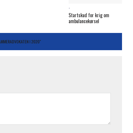
-
Startskud for krig om
ambulancekørsel
AMMERADVOKATEN I 2020"