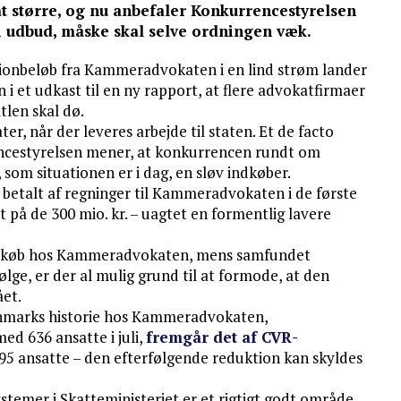
t større, og nu anbefaler Konkurrencestyrelsen
 udbud, måske skal selve ordningen væk.
llionbeløb fra Kammeradvokaten i en lind strøm lander
 i et udkast til en ny rapport, at flere advokatfirmaer
tlen skal dø.
, når der leveres arbejde til staten. Et de facto
ncestyrelsen mener, at konkurrencen rundt om
som situationen er i dag, en sløv indkøber.
ar betalt af regninger til Kammeradvokaten i de første
t på de 300 mio. kr. – uagtet en formentlig lavere
 indkøb hos Kammeradvokaten, mens samfundet
ølge, er der al mulig grund til at formode, at den
ået.
Danmarks historie hos Kammeradvokaten,
d 636 ansatte i juli,
fremgår det af CVR-
 695 ansatte – den efterfølgende reduktion kan skyldes
emer i Skatteministeriet er et rigtigt godt område,