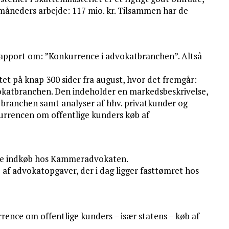
måneders arbejde: 117 mio. kr. Tilsammen har de
rapport om: ”Konkurrence i advokatbranchen”. Altså
et på knap 300 sider fra august, hvor det fremgår:
okatbranchen. Den indeholder en markedsbeskrivelse,
f branchen samt analyser af hhv. privatkunder og
urrencen om offentlige kunders køb af
slige indkøb hos Kammeradvokaten.
af advokatopgaver, der i dag ligger fasttømret hos
urrence om offentlige kunders – især statens – køb af