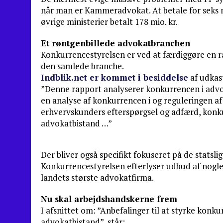
når man er Kammeradvokat. At betale for seks 
øvrige ministerier betalt 178 mio. kr.
Et røntgenbillede advokatbranchen
Konkurrencestyrelsen er ved at færdiggøre en 
den samlede branche.
Indblik.net er kommet i besiddelse
af udkast
”Denne rapport analyserer konkurrencen i adv
en analyse af konkurrencen i og reguleringen a
erhvervskunders efterspørgsel og adfærd, konk
advokatbistand …”
Der bliver også specifikt fokuseret på de stat
Konkurrencestyrelsen efterlyser udbud af nogle 
landets største advokatfirma.
Nu skal arbejdshandskerne frem
I afsnittet om: ”Anbefalinger til at styrke konk
advokatbistand”, står: