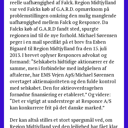
reelle uafhængighed af Falck. Region Midtjylland
var ved Falcks køb af G.A.R.D. opmærksom på
problemstillingen omkring den mulig manglende
uafhængighed mellem Falck og Responce. Da
Falcks køb af G.A.R.D fandt sted, spurgte
regionen ind til de nye forhold. Michael Sørensen
peger i en mail specifikt på et brev fra Esben
Bigaard til Region Midtjylland fra den 15. juli
2013. I brevet oplyser Responces advokat og
formand: “Selskabets hidtidige aktionærer er de
samme, men i forbindelse med indgåelsen af
aftalerne, har EMS Vejen ApS/Michael Sørensen
overtaget aktiemajoriteten og den fulde kontrol
med selskabet. Den for aktieoverdragelsen
fornødne finansiering er etableret.” Og videre:
“Det er vigtigt at understrege at Responce A/S
kan konkurrere frit på det danske marked.”
Der kan altså stilles et stort spørgsmål ved, om
Region Midtjylland ved den lejlighed har fået klar