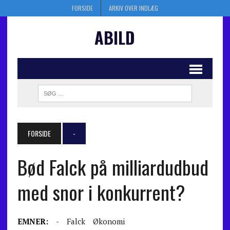
FORSIDE
ARKIV OVER INDLÆG
ABILD
FORSIDE
-
Bød Falck på milliardudbud
med snor i konkurrent?
EMNER:
-
Falck
Økonomi