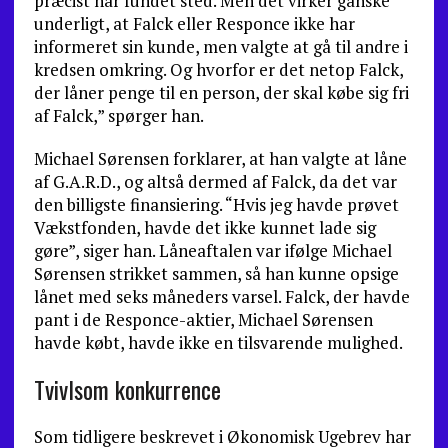
præcist har fundet sted. Men det virker ganske
underligt, at Falck eller Responce ikke har
informeret sin kunde, men valgte at gå til andre i
kredsen omkring. Og hvorfor er det netop Falck,
der låner penge til en person, der skal købe sig fri
af Falck,” spørger han.
Michael Sørensen forklarer, at han valgte at låne
af G.A.R.D., og altså dermed af Falck, da det var
den billigste finansiering. “Hvis jeg havde prøvet
Vækstfonden, havde det ikke kunnet lade sig
gøre”, siger han. Låneaftalen var ifølge Michael
Sørensen strikket sammen, så han kunne opsige
lånet med seks måneders varsel. Falck, der havde
pant i de Responce-aktier, Michael Sørensen
havde købt, havde ikke en tilsvarende mulighed.
Tvivlsom konkurrence
Som tidligere beskrevet i Økonomisk Ugebrev har