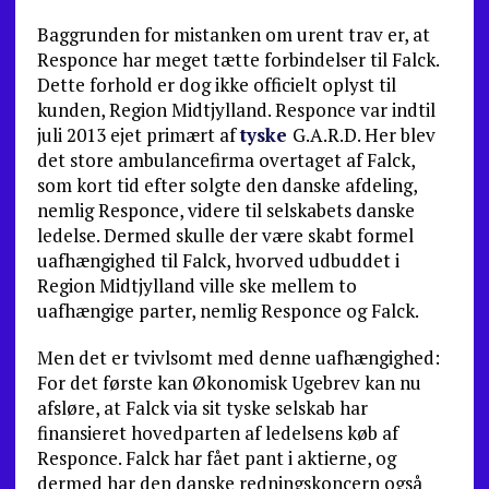
Baggrunden for mistanken om urent trav er, at
Responce har meget tætte forbindelser til Falck.
Dette forhold er dog ikke officielt oplyst til
kunden, Region Midtjylland. Responce var indtil
juli 2013 ejet primært af
tyske
G.A.R.D. Her blev
det store ambulancefirma overtaget af Falck,
som kort tid efter solgte den danske afdeling,
nemlig Responce, videre til selskabets danske
ledelse. Dermed skulle der være skabt formel
uafhængighed til Falck, hvorved udbuddet i
Region Midtjylland ville ske mellem to
uafhængige parter, nemlig Responce og Falck.
Men det er tvivlsomt med denne uafhængighed:
For det første kan Økonomisk Ugebrev kan nu
afsløre, at Falck via sit tyske selskab har
finansieret hovedparten af ledelsens køb af
Responce. Falck har fået pant i aktierne, og
dermed har den danske redningskoncern også