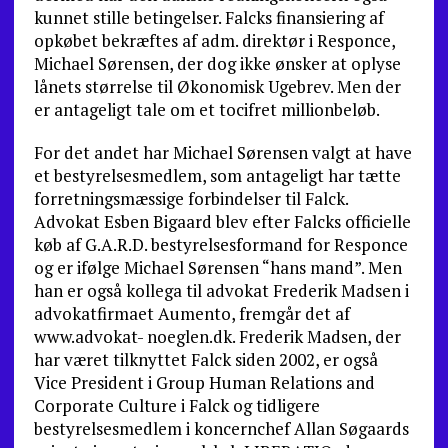
kunnet stille betingelser. Falcks finansiering af
opkøbet bekræftes af adm. direktør i Responce,
Michael Sørensen, der dog ikke ønsker at oplyse
lånets størrelse til Økonomisk Ugebrev. Men der
er antageligt tale om et tocifret millionbeløb.
For det andet har Michael Sørensen valgt at have
et bestyrelsesmedlem, som antageligt har tætte
forretningsmæssige forbindelser til Falck.
Advokat Esben Bigaard blev efter Falcks officielle
køb af G.A.R.D. bestyrelsesformand for Responce
og er ifølge Michael Sørensen “hans mand”. Men
han er også kollega til advokat Frederik Madsen i
advokatfirmaet Aumento, fremgår det af
www.advokat- noeglen.dk. Frederik Madsen, der
har været tilknyttet Falck siden 2002, er også
Vice President i Group Human Relations and
Corporate Culture i Falck og tidligere
bestyrelsesmedlem i koncernchef Allan Søgaards