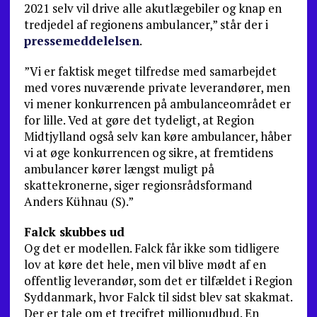
2021 selv vil drive alle akutlægebiler og knap en
tredjedel af regionens ambulancer,” står der i
pressemeddelelsen
.
”Vi er faktisk meget tilfredse med samarbejdet
med vores nuværende private leverandører, men
vi mener konkurrencen på ambulanceområdet er
for lille. Ved at gøre det tydeligt, at Region
Midtjylland også selv kan køre ambulancer, håber
vi at øge konkurrencen og sikre, at fremtidens
ambulancer kører længst muligt på
skattekronerne, siger regionsrådsformand
Anders Kühnau (S).”
Falck skubbes ud
Og det er modellen. Falck får ikke som tidligere
lov at køre det hele, men vil blive mødt af en
offentlig leverandør, som det er tilfældet i Region
Syddanmark, hvor Falck til sidst blev sat skakmat.
Der er tale om et trecifret millionudbud. En