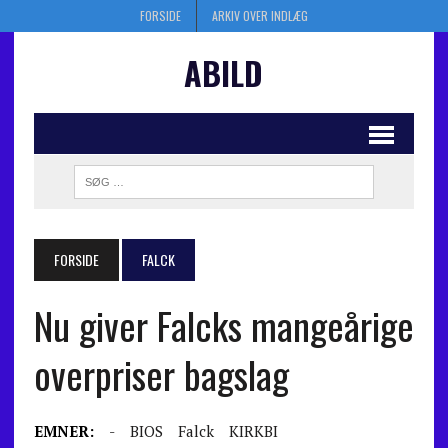
FORSIDE
ARKIV OVER INDLÆG
ABILD
FORSIDE
FALCK
Nu giver Falcks mangeårige
overpriser bagslag
EMNER:
-
BIOS
Falck
KIRKBI