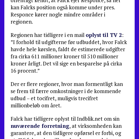
offentligt kendt, at Falck ejer Responce, så her
kan Falcks position også komme under pres.
Responce kører nogle mindre områder i
regionen.
Regionen har tidligere i en mail
oplyst til TV 2
:
”I forhold til udgifterne før udbuddet, hvor Falck
havde hele kørslen, faldt de estimerede udgifter
fra cirka 611 millioner kroner til 510 millioner
kroner årligt. Det vil sige en besparelse på cirka
16 procent.”
Der er flere regioner, hvor man formentligt kan
se frem til færre omkostninger i de kommende
udbud – et tocifret, muligvis trecifret
millionbeløb om året.
Falck har tidligere oplyst til Indblik.net om sin
nuværende forretning
, at virksomheden kan
garantere, at den tidligere opførsel er forbi, og