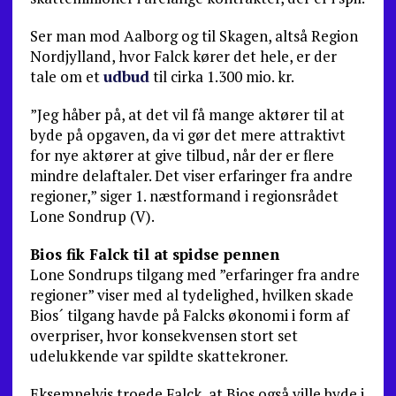
Ser man mod Aalborg og til Skagen, altså Region
Nordjylland, hvor Falck kører det hele, er der
tale om et
udbud
til cirka 1.300 mio. kr.
”Jeg håber på, at det vil få mange aktører til at
byde på opgaven, da vi gør det mere attraktivt
for nye aktører at give tilbud, når der er flere
mindre delaftaler. Det viser erfaringer fra andre
regioner,” siger 1. næstformand i regionsrådet
Lone Sondrup (V).
Bios fik Falck til at spidse pennen
Lone Sondrups tilgang med ”erfaringer fra andre
regioner” viser med al tydelighed, hvilken skade
Bios´ tilgang havde på Falcks økonomi i form af
overpriser, hvor konsekvensen stort set
udelukkende var spildte skattekroner.
Eksempelvis troede Falck, at Bios også ville byde i